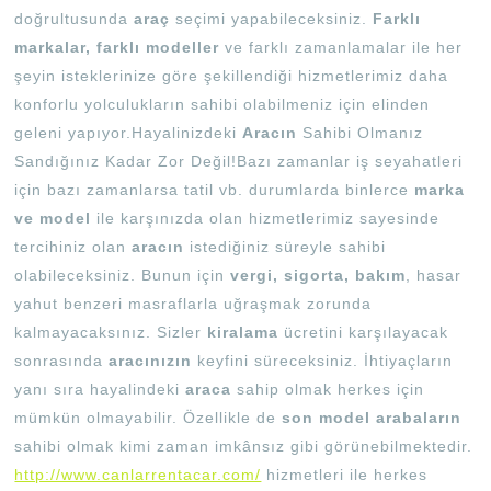
doğrultusunda
araç
seçimi yapabileceksiniz.
Farklı
markalar, farklı modeller
ve farklı zamanlamalar ile her
şeyin isteklerinize göre şekillendiği hizmetlerimiz daha
konforlu yolculukların sahibi olabilmeniz için elinden
geleni yapıyor.Hayalinizdeki
Aracın
Sahibi Olmanız
Sandığınız Kadar Zor Değil!Bazı zamanlar iş seyahatleri
için bazı zamanlarsa tatil vb. durumlarda binlerce
marka
ve model
ile karşınızda olan hizmetlerimiz sayesinde
tercihiniz olan
aracın
istediğiniz süreyle sahibi
olabileceksiniz. Bunun için
vergi, sigorta, bakım
, hasar
yahut benzeri masraflarla uğraşmak zorunda
kalmayacaksınız. Sizler
kiralama
ücretini karşılayacak
sonrasında
aracınızın
keyfini süreceksiniz. İhtiyaçların
yanı sıra hayalindeki
araca
sahip olmak herkes için
mümkün olmayabilir. Özellikle de
son model arabaların
sahibi olmak kimi zaman imkânsız gibi görünebilmektedir.
http://www.canlarrentacar.com/
hizmetleri ile herkes