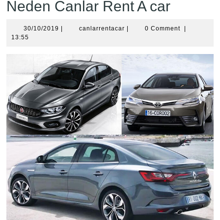
Neden Canlar Rent A car
30/10/2019
canlarrentacar
30/10/2019
|
canlarrentacar
|
0 Comment
|
13:55