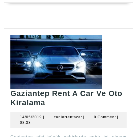
Gaziantep Rent A Car Ve Oto
Gaziantep
Kiralama
Rent
14/05/2019
canlarrentacar
14/05/2019
|
canlarrentacar
|
0 Comment
|
A
08:33
Car
Gaziantep gibi büyük şehirlerde şehir içi ulaşım