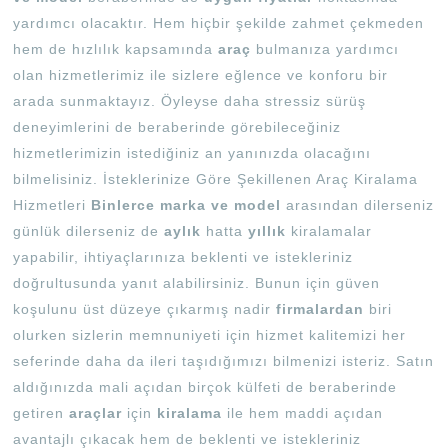
yardımcı olacaktır. Hem hiçbir şekilde zahmet çekmeden
hem de hızlılık kapsamında
araç
bulmanıza yardımcı
olan hizmetlerimiz ile sizlere eğlence ve konforu bir
arada sunmaktayız. Öyleyse daha stressiz sürüş
deneyimlerini de beraberinde görebileceğiniz
hizmetlerimizin istediğiniz an yanınızda olacağını
bilmelisiniz. İsteklerinize Göre Şekillenen Araç Kiralama
Hizmetleri
Binlerce marka ve model
arasından dilerseniz
günlük dilerseniz de
aylık
hatta
yıllık
kiralamalar
yapabilir, ihtiyaçlarınıza beklenti ve istekleriniz
doğrultusunda yanıt alabilirsiniz. Bunun için güven
koşulunu üst düzeye çıkarmış nadir
firmalardan
biri
olurken sizlerin memnuniyeti için hizmet kalitemizi her
seferinde daha da ileri taşıdığımızı bilmenizi isteriz. Satın
aldığınızda mali açıdan birçok külfeti de beraberinde
getiren
araçlar
için
kiralama
ile hem maddi açıdan
avantajlı çıkacak hem de beklenti ve istekleriniz