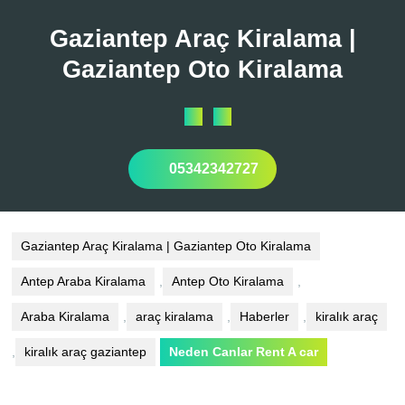
Skip
to
Gaziantep Araç Kiralama |
content
Gaziantep Oto Kiralama
Open
Button
05342342727
Gaziantep Araç Kiralama | Gaziantep Oto Kiralama
Antep Araba Kiralama
,
Antep Oto Kiralama
,
Araba Kiralama
,
araç kiralama
,
Haberler
,
kiralık araç
,
kiralık araç gaziantep
Neden Canlar Rent A car