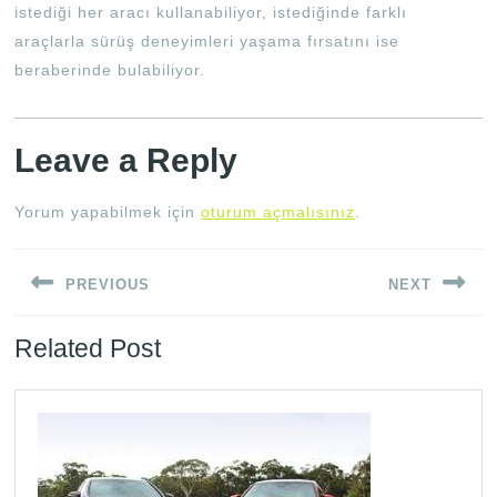
istediği her aracı kullanabiliyor, istediğinde farklı
araçlarla sürüş deneyimleri yaşama fırsatını ise
beraberinde bulabiliyor.
Leave a Reply
Yorum yapabilmek için
oturum açmalısınız
.
Yazı
PREVIOUS
NEXT
gezinmesi
Previous
Next
Related Post
post:
post: