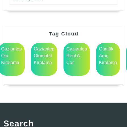
Tag Cloud
Gaziantep
Gaziantep
Gaziantep
Günlük
Oto
Otomobil
Rent A
Araç
Kiralama
Kiralama
Car
Kiralama
Search