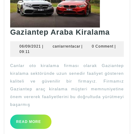
Gazia
Gaziantep Araba Kiralama
Araba
06/09/2021
canlarrentacar
06/09/2021
|
canlarrentacar
|
0 Comment
|
Kiral
09:11
Canlar oto kiralama firması olarak Gaziantep
kiralama sektöründe uzun senedir faaliyet gösteren
kaliteli ve güvenilir bir firmayız. Firmamız
Gaziantep araç kiralama müşteri memnuniyetine
önem vererek faaliyetlerini bu doğrultuda yürütmeyi
başarmış
READ
READ MORE
MORE