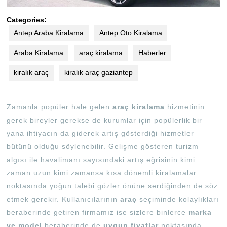
Categories:
Antep Araba Kiralama
Antep Oto Kiralama
Araba Kiralama
araç kiralama
Haberler
kiralık araç
kiralık araç gaziantep
Zamanla popüler hale gelen
araç kiralama
hizmetinin
gerek bireyler gerekse de kurumlar için popülerlik bir
yana ihtiyacın da giderek artış gösterdiği hizmetler
bütünü olduğu söylenebilir. Gelişme gösteren turizm
algısı ile havalimanı sayısındaki artış eğrisinin kimi
zaman uzun kimi zamansa kısa dönemli kiralamalar
noktasında yoğun talebi gözler önüne serdiğinden de söz
etmek gerekir. Kullanıcılarının
araç
seçiminde kolaylıkları
beraberinde getiren firmamız ise sizlere binlerce
marka
ve model
beraberinde de
uygun fiyatlar
noktasında