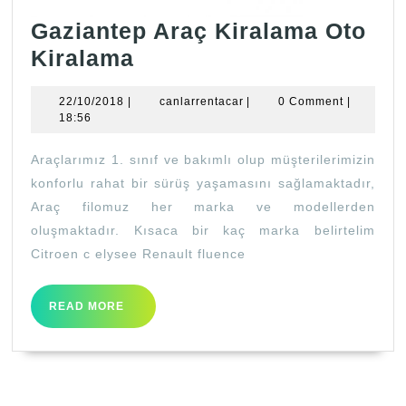
Gaziantep Araç Kiralama Oto
Gaziantep
Kiralama
Araç
22/10/2018
canlarrentacar
22/10/2018
|
canlarrentacar
|
0 Comment
|
Kiralama
18:56
Oto
Araçlarımız 1. sınıf ve bakımlı olup müşterilerimizin
Kiralama
konforlu rahat bir sürüş yaşamasını sağlamaktadır,
Araç filomuz her marka ve modellerden
oluşmaktadır. Kısaca bir kaç marka belirtelim
Citroen c elysee Renault fluence
READ
READ MORE
MORE