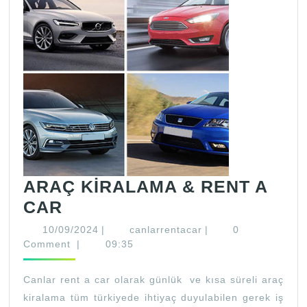
ARAÇ KİRALAMA & RENT A
ARAÇ
CAR
KİRALAMA
10/09/2024
canlarrentacar
10/09/2024
|
canlarrentacar
|
0
&
Comment
|
09:35
RENT
Canlar rent a car olarak günlük ve kısa süreli araç
A
kiralama tüm türkiyede ihtiyaç duyulabilen gerek iş