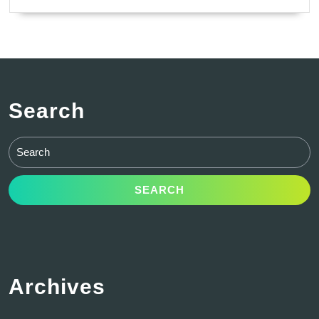
Search
Search
for:
Archives