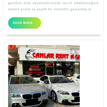
CAR
gerekse özel seyahatlerinizde tercih edebileceğiniz
önemli pratik ve keyifli bir hizmettir gaziantep te
READ
READ MORE
MORE