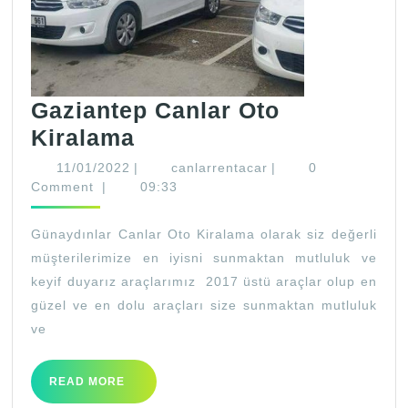
Gaziantep Canlar Oto
Gaziantep
Kiralama
Canlar
11/01/2022
canlarrentacar
11/01/2022
|
canlarrentacar
|
0
Oto
Comment
|
09:33
Kiralama
Günaydınlar Canlar Oto Kiralama olarak siz değerli
müşterilerimize en iyisni sunmaktan mutluluk ve
keyif duyarız araçlarımız 2017 üstü araçlar olup en
güzel ve en dolu araçları size sunmaktan mutluluk
ve
READ
READ MORE
MORE