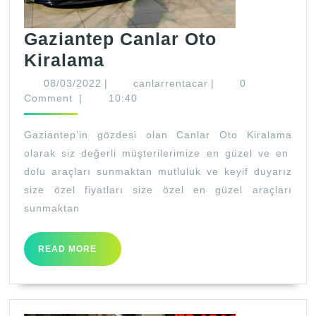
Gaziantep Canlar Oto
Gaziantep
Kiralama
Canlar
08/03/2022
canlarrentacar
08/03/2022
|
canlarrentacar
|
0
Oto
Comment
|
10:40
Kiralama
Gaziantep’in gözdesi olan Canlar Oto Kiralama
olarak siz değerli müşterilerimize en güzel ve en
dolu araçları sunmaktan mutluluk ve keyif duyarız
size özel fiyatları size özel en güzel araçları
sunmaktan
READ
READ MORE
MORE