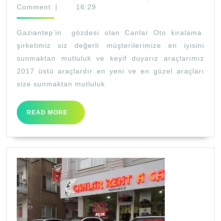
Oto
Comment
|
16:29
Kiralama
Gaziantep’in gözdesi olan Canlar Oto kiralama
şirketimiz siz değerli müşterilerimize en iyisini
sunmaktan mutluluk ve keyif duyarız araçlarımız
2017 üstü araçlardır en yeni ve en güzel araçları
size sunmaktan mutluluk
READ
READ MORE
MORE