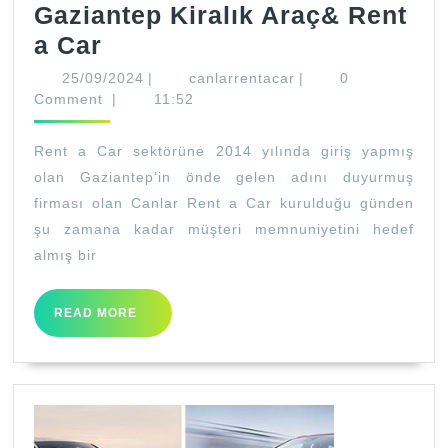
Gaziantep Kiralık Araç& Rent
Gaziantep
a Car
Kiralık
25/09/2024
canlarrentacar
25/09/2024
|
canlarrentacar
|
0
Araç&
Comment
|
11:52
Rent
Rent a Car sektörüne 2014 yılında giriş yapmış
a
olan Gaziantep‘in önde gelen adını duyurmuş
Car
firması olan Canlar Rent a Car kurulduğu günden
şu zamana kadar müşteri memnuniyetini hedef
almış bir
READ
READ MORE
MORE