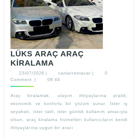
LÜKS ARAÇ ARAÇ
LÜKS
KİRALAMA
ARAÇ
23/07/2026
canlarrentacar
23/07/2026
|
canlarrentacar
|
0
ARAÇ
Comment
|
08:44
KİRALAMA
Araç kiralamak, ulaşım ihtiyaçlarına pratik,
ekonomik ve konforlu bir çözüm sunar. İster iş
seyahati, ister tatil, ister günlük kullanım amacıyla
olsun, araç kiralama hizmetleri kullanıcıların kendi
ihtiyaçlarına uygun bir aracı