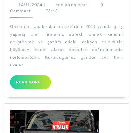
Model
14/11/2024
canlarrentacar
14/11/2024
|
canlarrentacar
|
0
Kiralık
Comment
|
08:48
Araba
Gaziantep oto kiralama sektörüne 2011 yılında giriş
yapmış olan firmamız sürekli olarak kendini
geliştirerek ve çözüm odaklı çalışan ekibimizle
büyümeyi hedef alarak hedefleri doğrultusunda
ilerlemektedir. Kurulduğumuz günden beri belli
ilkeler
READ
READ MORE
MORE