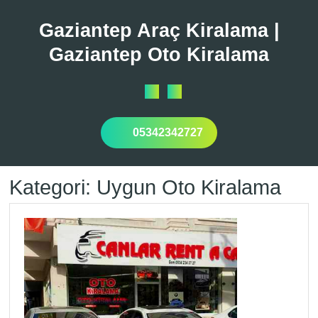
Skip
to
Gaziantep Araç Kiralama |
content
Gaziantep Oto Kiralama
Open
Button
05342342727
Kategori:
Uygun Oto Kiralama