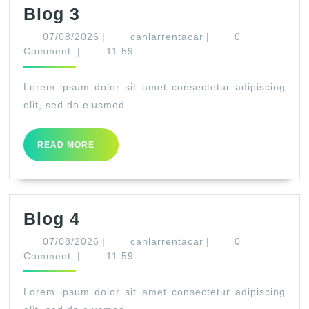
Blog
Blog 3
3
07/08/2026
canlarrentacar
07/08/2026
|
canlarrentacar
|
0
Comment
|
11:59
Lorem ipsum dolor sit amet consectetur adipiscing
elit, sed do eiusmod.
READ
READ MORE
MORE
Blog
Blog 4
4
07/08/2026
canlarrentacar
07/08/2026
|
canlarrentacar
|
0
Comment
|
11:59
Lorem ipsum dolor sit amet consectetur adipiscing