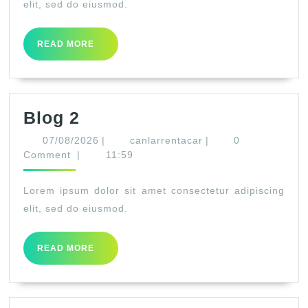
elit, sed do eiusmod.
READ
READ MORE
MORE
Blog
Blog 2
2
07/08/2026
canlarrentacar
07/08/2026
|
canlarrentacar
|
0
Comment
|
11:59
Lorem ipsum dolor sit amet consectetur adipiscing
elit, sed do eiusmod.
READ
READ MORE
MORE