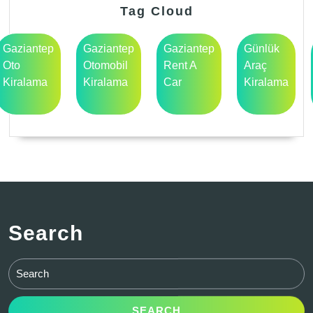
Tag Cloud
Gaziantep
Gaziantep
Gaziantep
Günlük
Oto
Otomobil
Rent A
Araç
Kiralama
Kiralama
Car
Kiralama
Search
Search
for: