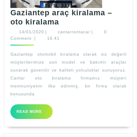
Gaziantep araç kiralama –
Gaziantep
oto kiralama
araç
14/01/2020
canlarrentacar
14/01/2020
|
canlarrentacar
|
0
kiralama
Comment
|
16:41
–
Gaziantep otomobil kiralama olarak siz değerli
oto
müşterilerimize son model ve bakımlı araçlar
kiralama
sunarak güvenilir ve kaliteli yolculuklar sunuyoruz.
Canlar oto kiralama firmamız müşteri
memnuniyetini ilke edinmiş, bir firma olarak
konusunda
READ
READ MORE
MORE