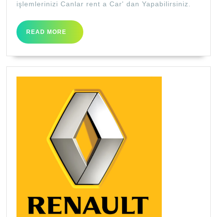
işlemlerinizi Canlar rent a Car' dan Yapabilirsiniz.
READ
READ MORE
MORE