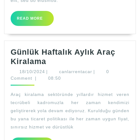
elit, sed do eiusmod.
READ
READ MORE
MORE
Günlük Haftalık Aylık Araç
Günlük
Kiralama
Haftalık
18/10/2024
canlarrentacar
18/10/2024
|
canlarrentacar
|
0
Aylık
Comment
|
08:50
Araç
Araç kiralama sektöründe yıllardır hizmet veren
Kiralama
tecrübeli kadromuzla her zaman kendimizi
geliştirerek yola devam ediyoruz. Kurulduğu günden
bu yana ticaret politikası ile her zaman uygun fiyat,
sınırsız hizmet ve dürüstlük