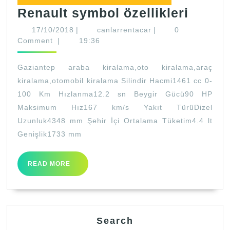
Renau
Renault symbol özellikleri
symbo
17/10/2018
canlarrentacar
17/10/2018
|
canlarrentacar
|
0
özellik
Comment
|
19:36
Gaziantep araba kiralama,oto kiralama,araç
kiralama,otomobil kiralama Silindir Hacmi1461 cc 0-
100 Km Hızlanma12.2 sn Beygir Gücü90 HP
Maksimum Hız167 km/s Yakıt TürüDizel
Uzunluk4348 mm Şehir İçi Ortalama Tüketim4.4 lt
Genişlik1733 mm
READ
READ MORE
MORE
Search