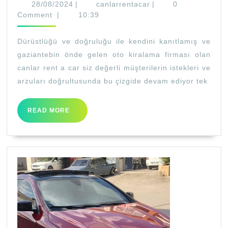
Kİ
28/08/2024
canlarrentacar
28/08/2024
|
canlarrentacar
|
0
GA
Comment
|
10:39
Dürüstlüğü ve doğruluğu ile kendini kanıtlamış ve
gaziantebin önde gelen oto kiralama firması olan
canlar rent a car siz değerli müşterilerin istekleri ve
arzuları doğrultusunda bu çizgide devam ediyor tek
READ
READ MORE
MORE