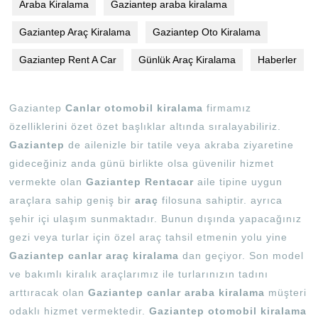
Araba Kiralama
Gaziantep araba kiralama
Gaziantep Araç Kiralama
Gaziantep Oto Kiralama
Gaziantep Rent A Car
Günlük Araç Kiralama
Haberler
Gaziantep
Canlar otomobil kiralama
firmamız
özelliklerini özet özet başlıklar altında sıralayabiliriz.
Gaziantep
de ailenizle bir tatile veya akraba ziyaretine
gideceğiniz anda günü birlikte olsa güvenilir hizmet
vermekte olan
Gaziantep Rentacar
aile tipine uygun
araçlara sahip geniş bir
araç
filosuna sahiptir. ayrıca
şehir içi ulaşım sunmaktadır. Bunun dışında yapacağınız
gezi veya turlar için özel araç tahsil etmenin yolu yine
Gaziantep canlar araç kiralama
dan geçiyor. Son model
ve bakımlı kiralık araçlarımız ile turlarınızın tadını
arttıracak olan
Gaziantep canlar araba
kiralama
müşteri
odaklı hizmet vermektedir.
Gaziantep otomobil kiralama