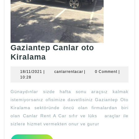
Gaziantep Canlar oto
Gaziantep
Kiralama
Canlar
18/11/2021
canlarrentacar
18/11/2021
|
canlarrentacar
|
0 Comment
|
oto
10:28
Kiralama
Günaydınlar sizde hafta sonu araçsız kalmak
istemiyorsanız ofisimize davetlisiniz Gaziantep Oto
Kiralama sektöründe öncü olan firmalardan biri
olan Canlar Rent A Car sıfır ve lüks araçlar ile
sizlere hizmet vermekten onur ve gurur