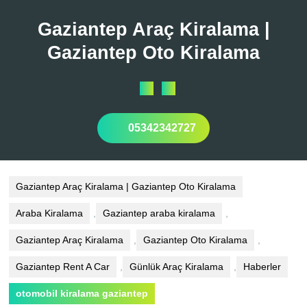
Skip
to
Gaziantep Araç Kiralama |
content
Gaziantep Oto Kiralama
Open
Button
05342342727
Gaziantep Araç Kiralama | Gaziantep Oto Kiralama
Araba Kiralama
,
Gaziantep araba kiralama
,
Gaziantep Araç Kiralama
,
Gaziantep Oto Kiralama
,
Gaziantep Rent A Car
,
Günlük Araç Kiralama
,
Haberler
otomobil kiralama gaziantep