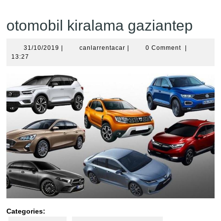
otomobil kiralama gaziantep
31/10/2019
canlarrentacar
31/10/2019
|
canlarrentacar
|
0 Comment
|
13:27
Categories: