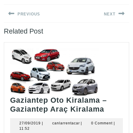
Yazı
PREVIOUS
NEXT
gezinmesi
Previous
Next
Related Post
post:
post:
Gaziantep Oto Kiralama –
Gazian
Gaziantep Araç Kiralama
Oto
27/09/2019
canlarrentacar
27/09/2019
|
canlarrentacar
|
0 Comment
|
Kirala
11:52