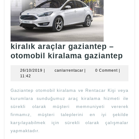
kiralık araçlar gaziantep –
kira
otomobil kiralama gaziantep
araç
26/10/2019
canlarrentacar
26/10/2019
|
canlarrentacar
|
0 Comment
|
gaz
11:42
–
Gaziantep otomobil kiralama ve Rentacar Kişi veya
oto
kurumlara sunduğumuz araç kiralama hizmeti ile
kir
sürekli olarak müşteri memnuniyeti vererek
gaz
firmamız, müşteri taleplerini en iyi şekilde
karşılayabilmek için sürekli olarak çalışmalar
yapmaktadır.