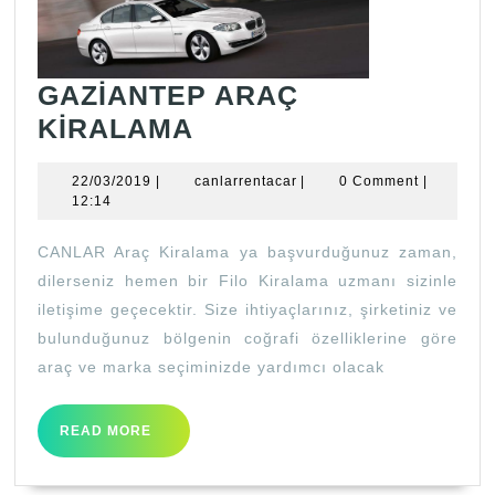
GAZİANTEP ARAÇ
GAZİANTEP
KİRALAMA
ARAÇ
22/03/2019
canlarrentacar
22/03/2019
|
canlarrentacar
|
0 Comment
|
KİRALAMA
12:14
CANLAR Araç Kiralama ya başvurduğunuz zaman,
dilerseniz hemen bir Filo Kiralama uzmanı sizinle
iletişime geçecektir. Size ihtiyaçlarınız, şirketiniz ve
bulunduğunuz bölgenin coğrafi özelliklerine göre
araç ve marka seçiminizde yardımcı olacak
READ
READ MORE
MORE