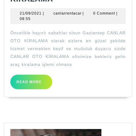
UCUZ
21/09/2021
canlarrentacar
21/09/2021
|
canlarrentacar
|
0 Comment
|
ARAÇ
08:55
KİRALAMA
Öncelikle hayırlı sabahlar olsun Gaziantep CANLAR
OTO KİRALAMA olarak sizlere en güzel şekilde
hizmet vermekten keyif ve mutluluk duyarız sizde
CANLAR OTO KİRALAMA ofisimize bekleriz gelin
araç kiralama işlemi olmasa
READ
READ MORE
MORE