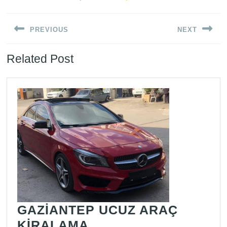
Yazı
PREVIOUS
NEXT
gezinmesi
Previous
Next
Related Post
post:
post:
GAZİANTEP UCUZ ARAÇ
GAZİANTEP
KİRALAMA