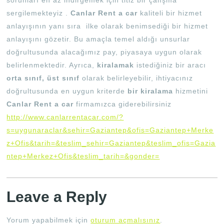
sorunları en az indirgemek için titiz bir çalışma
sergilemekteyiz .
Canlar Rent a car
kaliteli bir hizmet
anlayışının yanı sıra ilke olarak benimsediği bir hizmet
anlayışını gözetir. Bu amaçla temel aldığı unsurlar
doğrultusunda alacağımız pay, piyasaya uygun olarak
belirlenmektedir. Ayrıca,
kiralamak
istediğiniz bir aracı
orta sınıf, üst sınıf
olarak belirleyebilir, ihtiyacınız
doğrultusunda en uygun kriterde
bir kiralama
hizmetini
Canlar Rent a car
firmamızca giderebilirsiniz
http://www.canlarrentacar.com/?
s=uygunaraclar&sehir=Gaziantep&ofis=Gaziantep+Merke
z+Ofis&tarih=&teslim_sehir=Gaziantep&teslim_ofis=Gazia
ntep+Merkez+Ofis&teslim_tarih=&gonder=
Leave a Reply
Yorum yapabilmek için
oturum açmalısınız
.