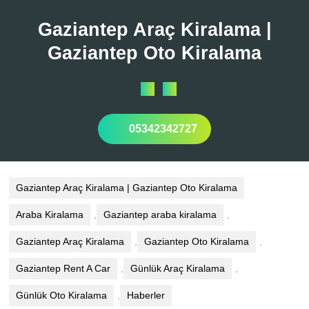
Skip
to
Gaziantep Araç Kiralama |
content
Gaziantep Oto Kiralama
Open
Button
05342342727
Gaziantep Araç Kiralama | Gaziantep Oto Kiralama
Araba Kiralama
,
Gaziantep araba kiralama
,
Gaziantep Araç Kiralama
,
Gaziantep Oto Kiralama
,
Gaziantep Rent A Car
,
Günlük Araç Kiralama
,
Günlük Oto Kiralama
,
Haberler