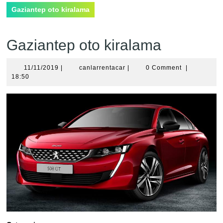
Gaziantep oto kiralama
Gaziantep oto kiralama
11/11/2019
canlarrentacar
11/11/2019
|
canlarrentacar
|
0 Comment
|
18:50