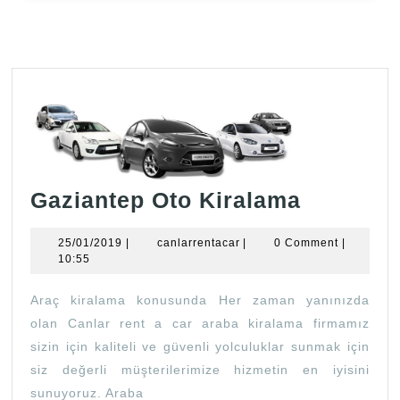
Gaziant
Gaziantep Oto Kiralama
Oto
25/01/2019
canlarrentacar
25/01/2019
|
canlarrentacar
|
0 Comment
|
Kiralam
10:55
Araç kiralama konusunda Her zaman yanınızda
olan Canlar rent a car araba kiralama firmamız
sizin için kaliteli ve güvenli yolculuklar sunmak için
siz değerli müşterilerimize hizmetin en iyisini
sunuyoruz. Araba