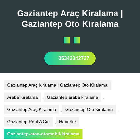
Skip
to
Gaziantep Araç Kiralama |
content
Gaziantep Oto Kiralama
Open
Button
05342342727
Gaziantep Araç Kiralama | Gaziantep Oto Kiralama
Araba Kiralama
,
Gaziantep araba kiralama
,
Gaziantep Araç Kiralama
,
Gaziantep Oto Kiralama
,
Gaziantep Rent A Car
,
Haberler
Gaziantep-araç-otomobil-kiralama