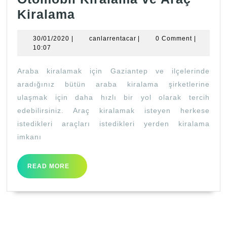
Otomobil
Kiralama
Kiralama
30/01/2020
canlarrentacar
30/01/2020
|
canlarrentacar
|
0 Comment
|
ve
10:07
Araç
Araba kiralamak için Gaziantep ve ilçelerinde
Kiralama
aradığınız bütün araba kiralama şirketlerine
ulaşmak için daha hızlı bir yol olarak tercih
edebilirsiniz. Araç kiralamak isteyen herkese
istedikleri araçları istedikleri yerden kiralama
imkanı
READ
READ MORE
MORE