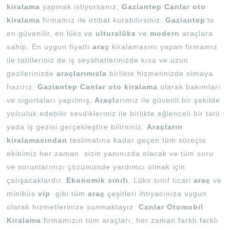
kiralama
yapmak istiyorsanız,
Gaziantep Canlar oto
kiralama
firmamız ile irtibat kurabilirsiniz.
Gaziantep
‘te
en güvenilir, en lüks ve
ulturalüks
ve
modern
araçlara
sahip, En uygun fiyatlı
araç
kiralamasını yapan firmamız
ile tatilleriniz de iş seyahatlerinizde kısa ve uzun
gezilerinizde
araçlarımızla
birlikte hizmetinizde olmaya
hazırız.
Gaziantep Canlar oto kiralama
olarak bakımları
ve sigortaları yapılmış,
Araçl
arımız ile güvenli bir şekilde
yolculuk edebilir sevdikleriniz ile birlikte eğlenceli bir tatil
yada iş gezisi gerçekleştire bilirsiniz.
Araçların
kiralamasından
teslimatına kadar geçen tüm süreçte
ekibimiz her zaman sizin yanınızda olacak ve tüm soru
ve sorunlarınızı çözümünde yardımcı olmak için
çalışacaklardır.
Ekonomik sınıfı
, Lüks sınıf ticari
araç
ve
minibüs
vip
gibi tüm
araç
çeşitleri ihtiyacınıza uygun
olarak hizmetlerinize sunmaktayız.
Canlar Otomobil
Kiralama
firmamızın tüm araçları, her zaman farklı farklı