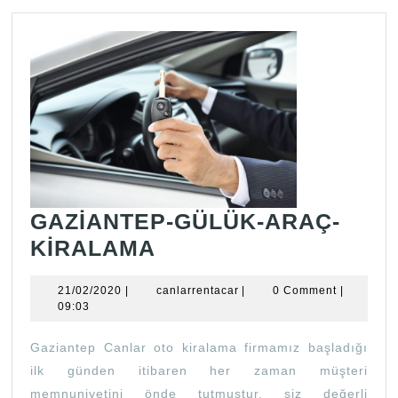
GAZİANTEP-GÜLÜK-ARAÇ-
GAZİANTEP-
KİRALAMA
GÜLÜK-
21/02/2020
canlarrentacar
21/02/2020
|
canlarrentacar
|
0 Comment
|
ARAÇ-
09:03
KİRALAMA
Gaziantep Canlar oto kiralama firmamız başladığı
ilk günden itibaren her zaman müşteri
memnuniyetini önde tutmuştur. siz değerli