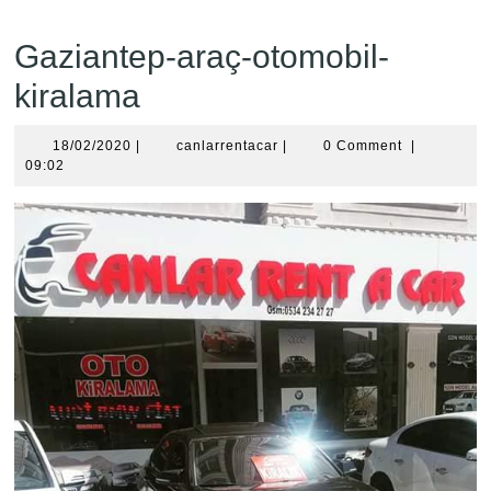
Gaziantep-araç-otomobil-
kiralama
18/02/2020
canlarrentacar
18/02/2020
|
canlarrentacar
|
0 Comment
|
09:02