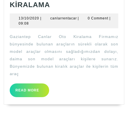
GAZİANTEP
KİRALAMA
EN
13/10/2020
canlarrentacar
13/10/2020
|
canlarrentacar
|
0 Comment
|
UCUZ
09:08
ARAÇ
Gaziantep Canlar Oto Kiralama Firmamız
KİRALAMA
bünyesinde bulunan araçların sürekli olarak son
model araçlar olmasını sağladığımızdan dolayı,
daima son model araçları kişilere sunarız.
Bünyemizde bulunan kiralık araçlar ile kişilerin tüm
araç
READ
READ MORE
MORE