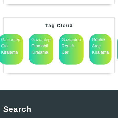
Tag Cloud
Gaziantep
Gaziantep
Gaziantep
Günlük
Oto
Otomobil
Rent A
Araç
Kiralama
Kiralama
Car
Kiralama
Search