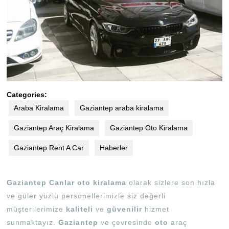
Categories:
Araba Kiralama
Gaziantep araba kiralama
Gaziantep Araç Kiralama
Gaziantep Oto Kiralama
Gaziantep Rent A Car
Haberler
Gaziantep Canlar oto kiralama
olarak sizlere son hızla
ve güler yüzlü personellerimizle siz değerli
müşterilerimize
kaliteli
ve
güvenilir
hizmet
sunmaktayız.
Gaziantep
ve çevresinde
oto
araç