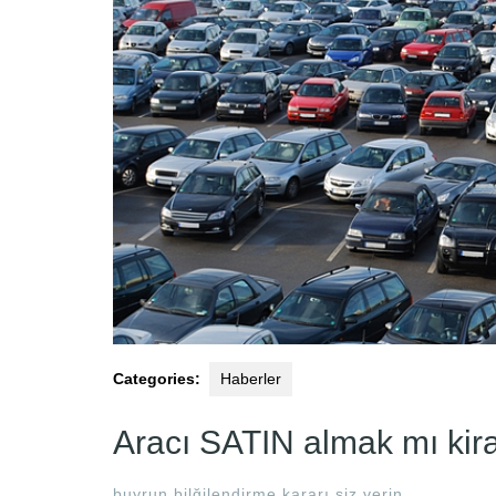
Categories:
Haberler
Aracı SATIN almak mı kira
buyrun bilğilendirme kararı siz verin