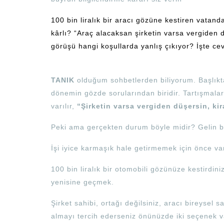
100 bin liralık bir aracı gözüne kestiren vatan
kârlı? “Araç alacaksan şirketin varsa vergiden 
görüşü hangi koşullarda yanlış çıkıyor? İşte c
TANIK
olduğum sohbetlerden biliyorum. Başlık
dönemin gözde sorularından biridir. Tartışmalar
varılır,
“Şirketin varsa vergiden düşersin, kir
Peki ama gerçekten durum böyle midir? Gelin bir
İşi iyice karmaşık hale getirmemek için önce va
100 bin liralık bir otomobili gözünüze kestirdin
yenisine geçmek.
Şirket sahibi, ortağı değilsiniz, aracı bireysel
almayı tercih ederseniz önünüzde iki seçenek va