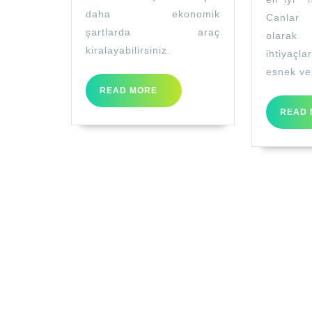
daha ekonomik
Canlar
şartlarda araç
olarak 
kiralayabilirsiniz.
ihtiyaçl
esnek ve 
READ
READ MORE
MORE
READ 