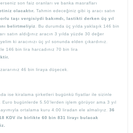
ederseniz son faiz oranları ve banka masrafları
etiniz olacaktır.
Tahmin edeceğiniz gibi iş aracı satın
orlu taşı vergisiydi bakımdı, lastikti derken üç yıl
ını belirtmeliyiz
. Bu durumda üç yılda yaklaşık 146 bin
rı satın aldığınız aracın 3 yılda yüzde 30 değer
elim ki aracınızı üç yıl sonunda elden çıkardınız.
le 146 bin lira harcadınız 70 bin lira
ktir.
 zararınız 46 bin liraya düşecek.
a ise kiralama şirketleri bugünkü fiyatlar ile sizinle
. Euro bugünlerde 5.50’lerden işlem görüyor ama 3 yıl
yımıyla ortalama kuru 4.00 liradan ele almalıyız.
36
8 KDV ile birlikte 60 bin 831 lirayı bulacak
iz.