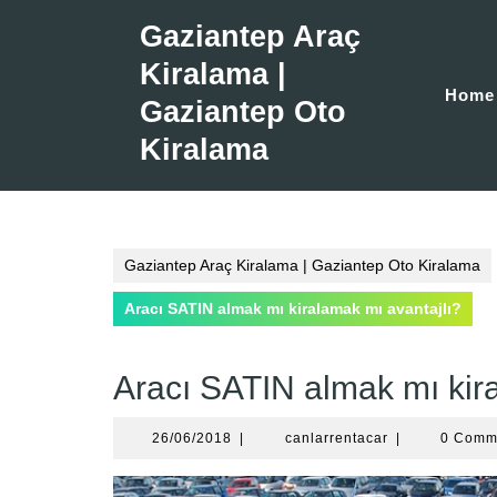
Skip
Gaziantep Araç
to
content
Kiralama |
Home
Gaziantep Oto
Kiralama
Gaziantep Araç Kiralama | Gaziantep Oto Kiralama
Aracı SATIN almak mı kiralamak mı avantajlı?
Aracı SATIN almak mı kir
26/06/2018
canlarrentacar
26/06/2018
|
canlarrentacar
|
0 Comm