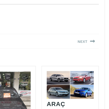
NEXT
Next
post:
ARAÇ