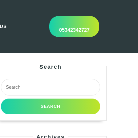
 US
05342342727
Search
Search
for:
Archives