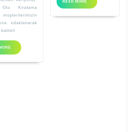
READ
READ MORE
MORE
 Oto Kiralama
müşterilerimizin
arına odaklanarak
kaliteli
READ
MORE
MORE