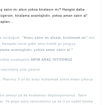
daş satın mı alsın yoksa kiralasın mı? Hangisi daha
düşersin, kiralama avantajlıdır, yoksa aman satın al”
evapları…
ta sorduğum,
“Aracı satın mı alsam, kiralasam mı”
son
, hesaplar sürer gider ama özetle şu yargıya
alama avantajlıdır, yoksa aman satın al.”
likte inceleyelim.
SIFIR ARAÇ İSTİYORUZ
rsayımlarla yola çıkalım.
iz. Planınız 3 yıl bu aracı kullanmak sonra elden çıkarıp
 satın almayı ya da kiralamayı düşünüyorsunuz. Satın
r. Ya peşin para vereceksiniz ya da 3 yıl vadeli banka