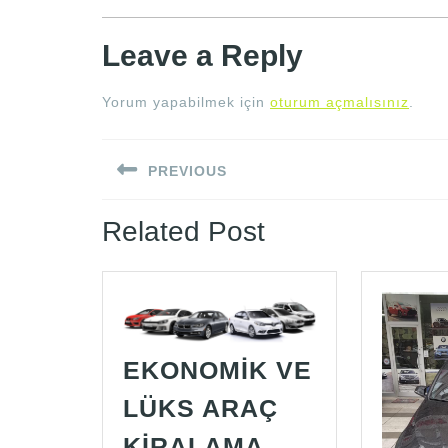
Leave a Reply
Yorum yapabilmek için
oturum açmalısınız
.
Yazı
PREVIOUS
gezinmesi
Previous
Related Post
post:
EKONOMİK VE
LÜKS ARAÇ
EKONOMİK
KİRALAMA