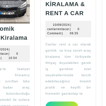
KİRALAMA &
ARAÇ
RENT A CAR
KİRAL
&
10/09/2024
10/09/2024
|
omik
canlarrentacar
canlarrentacar
|
0
RENT
Comment
|
09:35
Ekonomik
 Kiralama
A
Araç
Canlar rent a car olarak
CAR
Kiralama
16/11/2024
1/2024
|
günlük ve kısa süreli araç
canlarrentacar
ntacar
|
0
kiralama tüm türkiyede
t
|
10:54
ihtiyaç duyulabilen gerek
iş gerekse özel
ep’te faaliyet
seyahatlerinizde tercih
ren firmamız
edebileceğiniz önemli
k sınıftan lüks
pratik ve keyifli bir
a kadar araç
hizmettir gaziantep te
da bulundurduğu
omobil ile sizlere
izmeti veriyoruz.