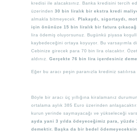
kredisi ile alacaksınız. Banka kredisini tercih 
üzerinden
30 bin liralık bir ekstra kredi maliy
almakla bitmeyecek.
Plakaydı, sigortaydı, mot
için önünüze 15 bin liralık bir fatura çıkacağ
lira ödemiş oluyorsunuz. Bugünkü piyasa koşulla
kaybedeceğini ortaya koyuyor. Bu varsayımla diy
Cebinize girecek para 70 bin lira olacaktır. Özet
aldınız.
Gerçekte
76 bin lira içerdesiniz deme
Eğer bu aracı peşin paranızla krediniz satılırsa
Böyle bir aracı üç yıllığına kiralamanız durumund
ortalama aylık 385 Euro üzerinden anlaşacaktır
kurun yerinde saymayacağı ve yükseleceği varsa
ayda yani 3 yılda ödeyeceğimiz para, yüzde 1
demektir. Başka da bir bedel ödemeyeceksin