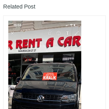
Previous
Next
Related Post
post:
post: