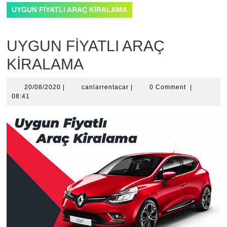
UYGUN FİYATLI ARAÇ KİRALAMA
UYGUN FİYATLI ARAÇ
KİRALAMA
20/08/2020
canlarrentacar
20/08/2020
|
canlarrentacar
|
0 Comment
|
08:41