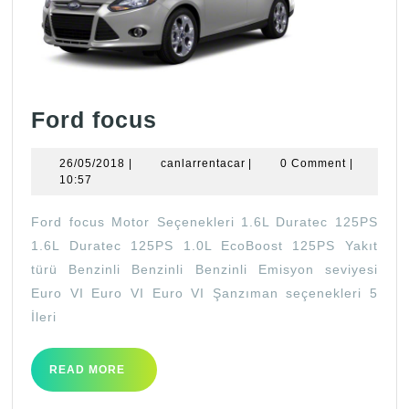
Ford
Ford focus
focus
26/05/2018
canlarrentacar
26/05/2018
|
canlarrentacar
|
0 Comment
|
10:57
Ford focus Motor Seçenekleri 1.6L Duratec 125PS
1.6L Duratec 125PS 1.0L EcoBoost 125PS Yakıt
türü Benzinli Benzinli Benzinli Emisyon seviyesi
Euro VI Euro VI Euro VI Şanzıman seçenekleri 5
İleri
READ
READ MORE
MORE