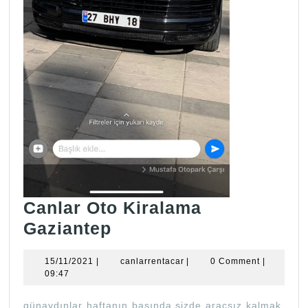
Canlar Oto Kiralama
Canlar
Gaziantep
Oto
15/11/2021
canlarrentacar
15/11/2021
|
canlarrentacar
|
0 Comment
|
Kiralama
09:47
Gaziantep
günaydınlar haftanın başında sizde araçsız kalmak