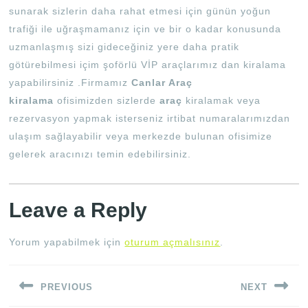
sunarak sizlerin daha rahat etmesi için günün yoğun
trafiği ile uğraşmamanız için ve bir o kadar konusunda
uzmanlaşmış sizi gideceğiniz yere daha pratik
götürebilmesi içim şoförlü VİP araçlarımız dan kiralama
yapabilirsiniz .Firmamız
Canlar Araç
kiralama
ofisimizden sizlerde
araç
kiralamak veya
rezervasyon yapmak isterseniz irtibat numaralarımızdan
ulaşım sağlayabilir veya merkezde bulunan ofisimize
gelerek aracınızı temin edebilirsiniz.
Leave a Reply
Yorum yapabilmek için
oturum açmalısınız
.
Yazı
PREVIOUS
NEXT
gezinmesi