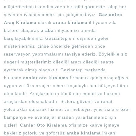
müşterilerimizi kendimizden biri gibi görmekte olup her
şeyin en iyisini sunmak için çalışmaktayız.
Gaziantep
Araç Kiralama
olarak
araba kiralama
ihtiyacınızda
bizlere ulaşarak
araba
ihtiyacınızı anında
karşılayabilirsiniz. Gaziantep’e il dışından gelen
müşterilerimiz içinse öncelikle gelmeden önce
rezervasyon yaptırmalarını tavsiye ederiz. Böylelikle siz
değerli müşterilerimiz dilediği aracı dilediği saatte
ayırtarak almış olacaktır. Gaziantep merkezde
bulunan
canlar oto kiralama
firmamız geniş araç ağıyla
uygun ve lüks araçlar olmak koşuluyla her bütçeye hitap
etmektedir. Araçlarımızın tümü son model ve bakımlı
araçlardan oluşmaktadır. Sizlere güvenli ve rahat
yolculuklar sunarak hizmet vermekteyiz. yine sizlere özel
kampanya ve avantajlarımızdan yararlanmanız için
sizleri
Canlar Oto Kiralama
ofisimize kahve içmeye
bekleriz şoförlü ve şoförsüz
araba kiralama
imkanı