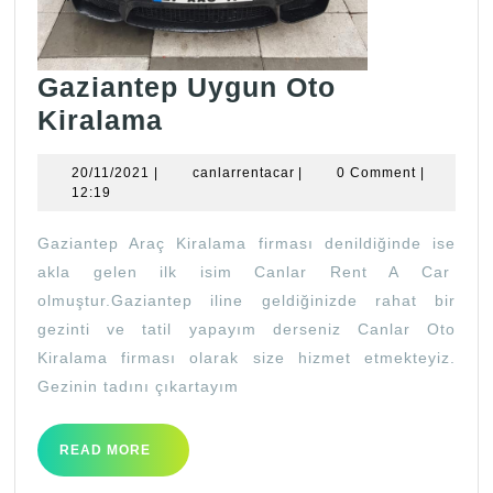
Gaziantep Uygun Oto
Gaziantep
Kiralama
Uygun
20/11/2021
canlarrentacar
20/11/2021
|
canlarrentacar
|
0 Comment
|
Oto
12:19
Kiralama
Gaziantep Araç Kiralama firması denildiğinde ise
akla gelen ilk isim Canlar Rent A Car
olmuştur.Gaziantep iline geldiğinizde rahat bir
gezinti ve tatil yapayım derseniz Canlar Oto
Kiralama firması olarak size hizmet etmekteyiz.
Gezinin tadını çıkartayım
READ
READ MORE
MORE