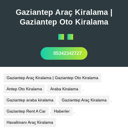
Skip
to
Gaziantep Araç Kiralama |
content
Gaziantep Oto Kiralama
Open
Button
05342342727
Gaziantep Araç Kiralama | Gaziantep Oto Kiralama
Antep Oto Kiralama
,
Araba Kiralama
,
Gaziantep araba kiralama
,
Gaziantep Araç Kiralama
,
Gaziantep Rent A Car
,
Haberler
,
Havalimanı Araç Kiralama