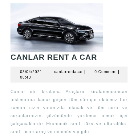
CANLAR
CANLAR RENT A CAR
RENT
03/04/2021
canlarrentacar
03/04/2021
|
canlarrentacar
|
0 Comment
|
A
08:43
CAR
Canlar oto kiralama Araçların kiralanmasından
teslimatına kadar geçen tüm süreçte ekibimiz her
zaman sizin yanınızda olacak ve tüm soru ve
sorunlarınızın çözümünde yardımcı olmak için
çalışacaklardır Ekonomik sınıf, lüks ve ulturalüks
sınıf, ticari araç ve minibüs vip gibi