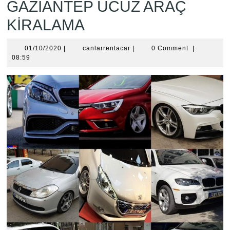
GAZİANTEP UCUZ ARAÇ
KİRALAMA
01/10/2020
canlarrentacar
01/10/2020
|
canlarrentacar
|
0 Comment
|
08:59