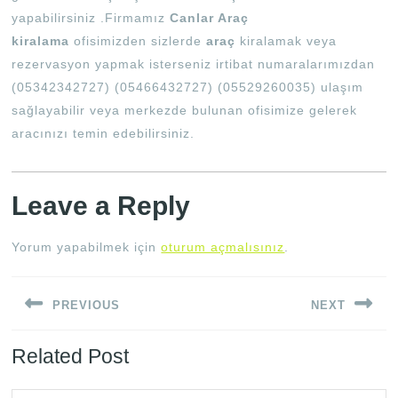
yapabilirsiniz .Firmamız
Canlar Araç
kiralama
ofisimizden sizlerde
araç
kiralamak veya
rezervasyon yapmak isterseniz irtibat numaralarımızdan
(05342342727) (05466432727) (05529260035) ulaşım
sağlayabilir veya merkezde bulunan ofisimize gelerek
aracınızı temin edebilirsiniz.
Leave a Reply
Yorum yapabilmek için
oturum açmalısınız
.
Yazı
PREVIOUS
NEXT
gezinmesi
Previous
Next
Related Post
post:
post: