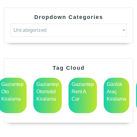
Dropdown Categories
Tag Cloud
Gaziantep
Gaziantep
Gaziantep
Günlük
Oto
Otomobil
Rent A
Araç
Kiralama
Kiralama
Car
Kiralama