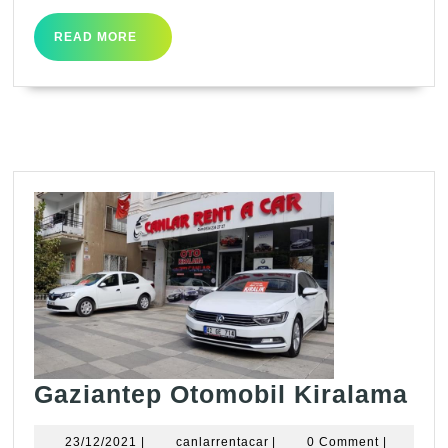
READ
READ MORE
MORE
Ga
Gaziantep Otomobil Kiralama
Ot
23/12/2021
canlarrentacar
23/12/2021
|
canlarrentacar
|
0 Comment
|