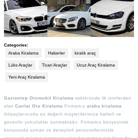
Categories:
Araba Kiralama
Haberler
kiralık araç
Lüks Araçlar
Ticari Araçlar
Ucuz Araç Kiralama
Yeni Araç Kiralama
Gaziantep Otomobil Kiralama
sektöründe ilk isimlerden
olan
Canlar Oto Kiralama
Firmamız
araba kiralama
ihtiyaçlarınızda siz değerli müşterilerimize kaliteli ve
güvenilir yolculuklar sunmaktadır. Firmamız bünyesinde
konusunda uzman ve deneyimli personellerimizle
çalışarak müşteri memnuniyetini her zaman üst düzeyde