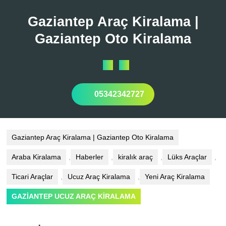
Skip
to
Gaziantep Araç Kiralama |
content
Gaziantep Oto Kiralama
Open
Button
05342342727
Gaziantep Araç Kiralama | Gaziantep Oto Kiralama
Araba Kiralama
,
Haberler
,
kiralık araç
,
Lüks Araçlar
,
Ticari Araçlar
,
Ucuz Araç Kiralama
,
Yeni Araç Kiralama
GAZİANTEP UCUZ ARAÇ KİRALAMA