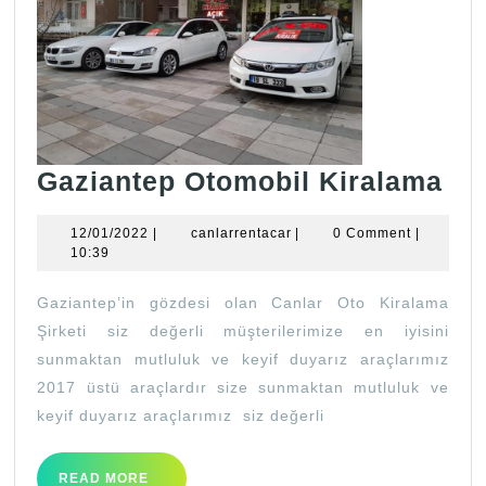
Ga
Gaziantep Otomobil Kiralama
Ot
12/01/2022
canlarrentacar
12/01/2022
|
canlarrentacar
|
0 Comment
|
Ki
10:39
Gaziantep’in gözdesi olan Canlar Oto Kiralama
Şirketi siz değerli müşterilerimize en iyisini
sunmaktan mutluluk ve keyif duyarız araçlarımız
2017 üstü araçlardır size sunmaktan mutluluk ve
keyif duyarız araçlarımız siz değerli
READ
READ MORE