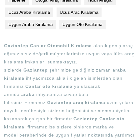
Haberler
Otogar Araç Kiralama
Ticari Araçlar
Ucuz Araba Kiralama
Ucuz Araç Kiralama
Uygun Araba Kiralama
Uygun Oto Kiralama
Gaziantep Canlar Otomobil Kiralama
olarak geniş araç
ağımızla siz değerli müşterilerimize uygun veya lüks araç
kiralama imkanları sunmaktayız.
sizlerde
Gaziantep
şehrimize geldiğiniz zaman
araba
kiralama
ihtiyacınızda akla ilk gelen isimlerden olan
firmamız
Canlar oto kiralama
ya ulaşarak
anında
araba
ihtiyacınıza cevap bula
bilirsiniz.Firmamız
Gaziantep araç kiralama
uzun yıllara
dayalı tecrübesiyle sizlerin beğenisini ve memnuniyetini
kazanarak çalışan bir firmadır.
Gaziantep Canlar oto
kiralama
firmamız ise sizlere binlerce marka ve
model beraberinde de uygun fiyatlar noktasında yardımcı