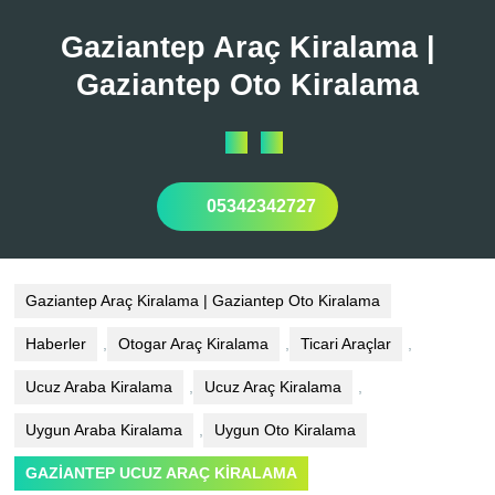
Skip
to
Gaziantep Araç Kiralama |
content
Gaziantep Oto Kiralama
Open
Button
05342342727
Gaziantep Araç Kiralama | Gaziantep Oto Kiralama
Haberler
,
Otogar Araç Kiralama
,
Ticari Araçlar
,
Ucuz Araba Kiralama
,
Ucuz Araç Kiralama
,
Uygun Araba Kiralama
,
Uygun Oto Kiralama
GAZİANTEP UCUZ ARAÇ KİRALAMA