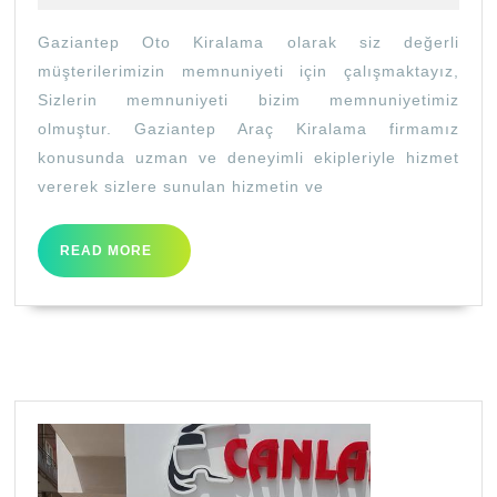
–
Gaziantep Oto Kiralama olarak siz değerli
Gazia
müşterilerimizin memnuniyeti için çalışmaktayız,
Araç
Sizlerin memnuniyeti bizim memnuniyetimiz
Kiral
olmuştur. Gaziantep Araç Kiralama firmamız
konusunda uzman ve deneyimli ekipleriyle hizmet
vererek sizlere sunulan hizmetin ve
READ
READ MORE
MORE