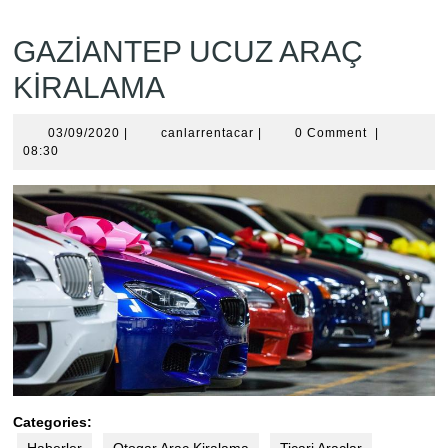
GAZİANTEP UCUZ ARAÇ
KİRALAMA
03/09/2020
canlarrentacar
03/09/2020
|
canlarrentacar
|
0 Comment
|
08:30
Categories: