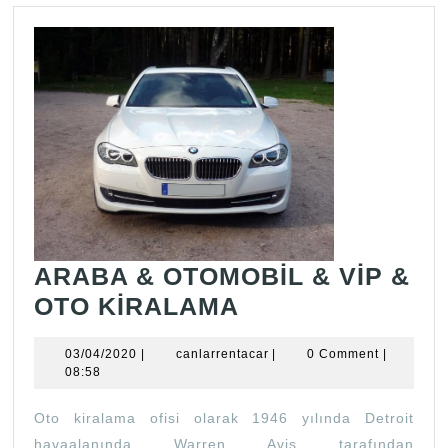
ARABA & OTOMOBİL & VİP &
ARABA
OTO KİRALAMA
&
03/04/2020
canlarrentacar
03/04/2020
|
canlarrentacar
|
0 Comment
|
OTOMOBİL
08:58
&
Oto kiralama ofisi olarak 1946 yılında Detroit
VİP
havaalanında Warren Avis tarafından