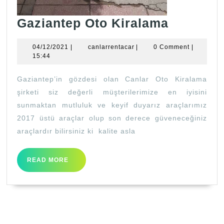
Gaziant
Gaziantep Oto Kiralama
Oto
04/12/2021
canlarrentacar
04/12/2021
|
canlarrentacar
|
0 Comment
|
Kiralam
15:44
Gaziantep’in gözdesi olan Canlar Oto Kiralama
şirketi siz değerli müşterilerimize en iyisini
sunmaktan mutluluk ve keyif duyarız araçlarımız
2017 üstü araçlar olup son derece güveneceğiniz
araçlardır bilirsiniz ki kalite asla
READ
READ MORE
MORE