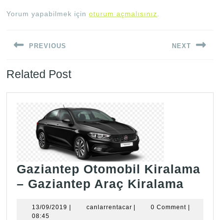
Yorum yapabilmek için
oturum açmalısınız
.
Yazı
PREVIOUS
NEXT
gezinmesi
Previous
Next
Related Post
post:
post:
Gaziantep Otomobil Kiralama
Gazia
– Gaziantep Araç Kiralama
Otomo
13/09/2019
canlarrentacar
13/09/2019
|
canlarrentacar
|
0 Comment
|
Kiral
08:45