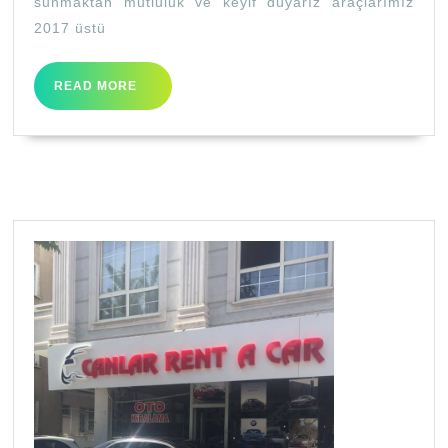
sunmaktan mutluluk ve keyif duyarız araçlarımız
2017 üstü
READ
READ MORE
MORE