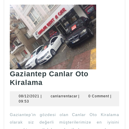
Gaziantep Canlar Oto
Gaziantep
Kiralama
Canlar
08/12/2021
canlarrentacar
08/12/2021
|
canlarrentacar
|
0 Comment
|
Oto
09:53
Kiralama
Gaziantep’in gözdesi olan Canlar Oto Kiralama
olarak siz değerli müşterilerimize en iyisini