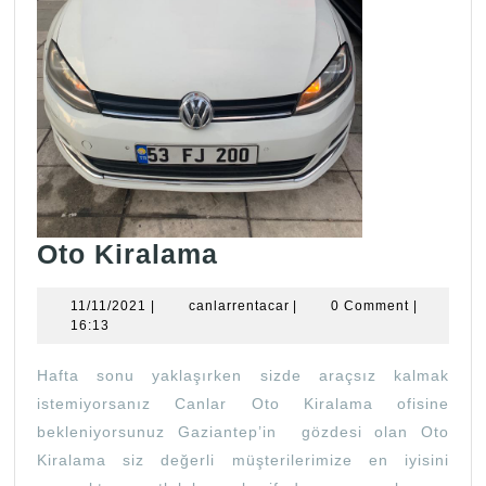
Oto
Oto Kiralama
Kiralama
11/11/2021
canlarrentacar
11/11/2021
|
canlarrentacar
|
0 Comment
|
16:13
Hafta sonu yaklaşırken sizde araçsız kalmak
istemiyorsanız Canlar Oto Kiralama ofisine
bekleniyorsunuz Gaziantep’in gözdesi olan Oto
Kiralama siz değerli müşterilerimize en iyisini