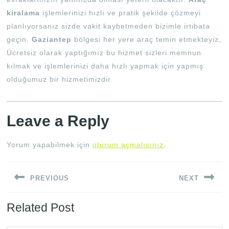
kiralama
işlemlerinizi hızlı ve pratik şekilde çözmeyi
planlıyorsanız sizde vakit kaybetmeden bizimle irtibata
geçin.
Gaziantep
bölgesi her yere araç temin etmekteyiz,
Ücretsiz olarak yaptığımız bu hizmet sizleri memnun
kılmak ve işlemlerinizi daha hızlı yapmak için yapmış
olduğumuz bir hizmetimizdir.
Leave a Reply
Yorum yapabilmek için
oturum açmalısınız
.
Yazı
PREVIOUS
NEXT
gezinmesi
Previous
Next
Related Post
post:
post: