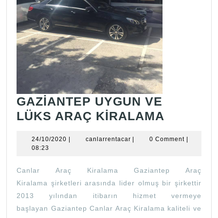
GAZİANTEP UYGUN VE
GAZİAN
LÜKS ARAÇ KİRALAMA
UYGUN
24/10/2020
canlarrentacar
24/10/2020
|
canlarrentacar
|
0 Comment
|
VE
08:23
LÜKS
Canlar Araç Kiralama Gaziantep Araç
ARAÇ
Kiralama şirketleri arasında lider olmuş bir şirkettir
KİRALA
2013 yılından itibarın hizmet vermeye
başlayan Gaziantep Canlar Araç Kiralama kaliteli ve