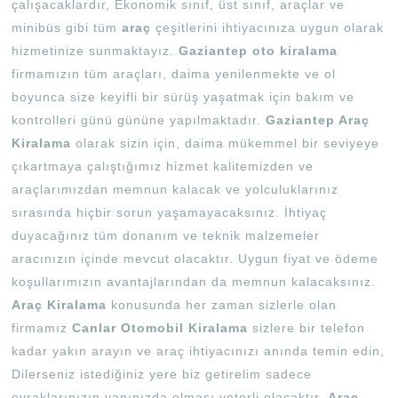
çalışacaklardır, Ekonomik sınıf, üst sınıf, araçlar ve
minibüs gibi tüm
araç
çeşitlerini ihtiyacınıza uygun olarak
hizmetinize sunmaktayız.
Gaziantep oto kiralama
firmamızın tüm araçları, daima yenilenmekte ve ol
boyunca size keyifli bir sürüş yaşatmak için bakım ve
kontrolleri günü gününe yapılmaktadır.
Gaziantep Araç
Kiralama
olarak sizin için, daima mükemmel bir seviyeye
çıkartmaya çalıştığımız hizmet kalitemizden ve
araçlarımızdan memnun kalacak ve yolculuklarınız
sırasında hiçbir sorun yaşamayacaksınız. İhtiyaç
duyacağınız tüm donanım ve teknik malzemeler
aracınızın içinde mevcut olacaktır. Uygun fiyat ve ödeme
koşullarımızın avantajlarından da memnun kalacaksınız.
Araç Kiralama
konusunda her zaman sizlerle olan
firmamız
Canlar Otomobil Kiralama
sizlere bir telefon
kadar yakın arayın ve araç ihtiyacınızı anında temin edin,
Dilerseniz istediğiniz yere biz getirelim sadece
evraklarınızın yanınızda olması yeterli olacaktır.
Araç