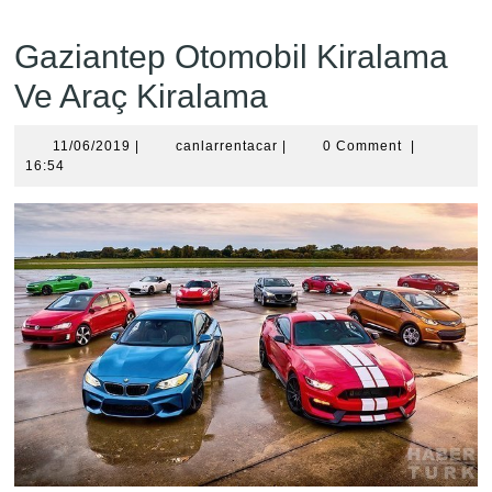
Gaziantep Otomobil Kiralama
Ve Araç Kiralama
11/06/2019
canlarrentacar
11/06/2019
|
canlarrentacar
|
0 Comment
|
16:54