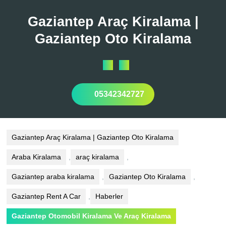
Skip
to
Gaziantep Araç Kiralama |
content
Gaziantep Oto Kiralama
Open
Button
05342342727
Gaziantep Araç Kiralama | Gaziantep Oto Kiralama
Araba Kiralama
,
araç kiralama
,
Gaziantep araba kiralama
,
Gaziantep Oto Kiralama
,
Gaziantep Rent A Car
,
Haberler
Gaziantep Otomobil Kiralama Ve Araç Kiralama