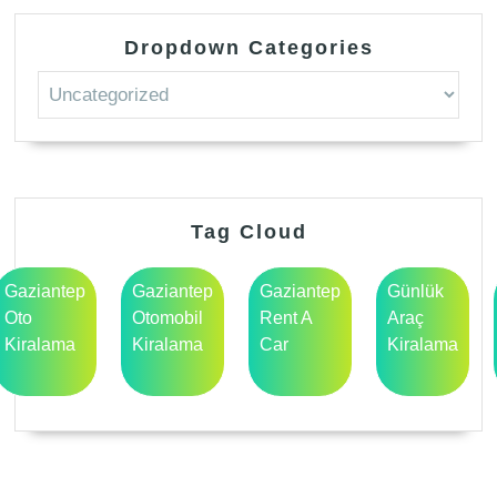
Dropdown Categories
Tag Cloud
Gaziantep
Gaziantep
Gaziantep
Günlük
Oto
Otomobil
Rent A
Araç
Kiralama
Kiralama
Car
Kiralama