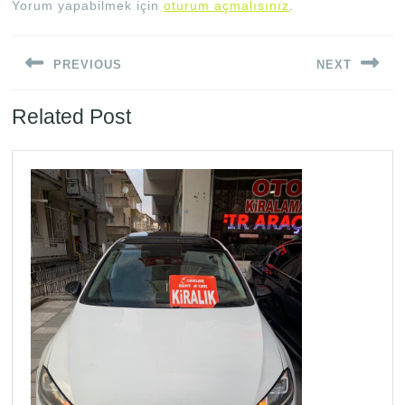
Yorum yapabilmek için
oturum açmalısınız
.
Yazı
PREVIOUS
NEXT
gezinmesi
Previous
Next
Related Post
post:
post: