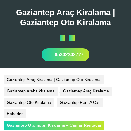
Skip
to
Gaziantep Araç Kiralama |
content
Gaziantep Oto Kiralama
Open
Button
05342342727
Gaziantep Araç Kiralama | Gaziantep Oto Kiralama
Gaziantep araba kiralama
,
Gaziantep Araç Kiralama
,
Gaziantep Oto Kiralama
,
Gaziantep Rent A Car
,
Haberler
Gaziantep Otomobil Kiralama – Canlar Rentacar