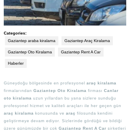
Categories:
Gaziantep araba kiralama
Gaziantep Araç Kiralama
Gaziantep Oto Kiralama
Gaziantep Rent A Car
Haberler
Güneydoğu bölgesinde en profesyonel
araç kiralama
firmalarından
Gaziantep Oto Kiralama
firması
Canlar
oto kiralama
uzun yıllardan bu yana sizlere sunduğu
profesyonel hizmet ve kaliteli araçları ile her geçen gün
araç kiralama
konusunda ve
araç
filosunda kendini
geliştirmeye devam ediyor. Sizlerinde gördüğü ve bildiği
üzere günümüzde bir çok
Gaziantep Rent A Car
şirketleri