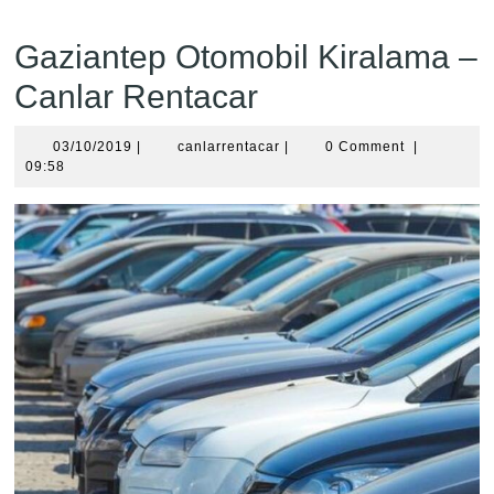
Gaziantep Otomobil Kiralama –
Canlar Rentacar
03/10/2019
canlarrentacar
03/10/2019
|
canlarrentacar
|
0 Comment
|
09:58