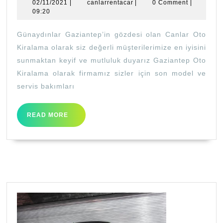
02/11/2021
canlarrentacar
02/11/2021
|
canlarrentacar
|
0 Comment
|
OTO
09:20
KİRALAMA
Günaydınlar Gaziantep’in gözdesi olan Canlar Oto
Kiralama olarak siz değerli müşterilerimize en iyisini
sunmaktan keyif ve mutluluk duyarız Gaziantep Oto
Kiralama olarak firmamız sizler için son model ve
servis bakımları
READ
READ MORE
MORE