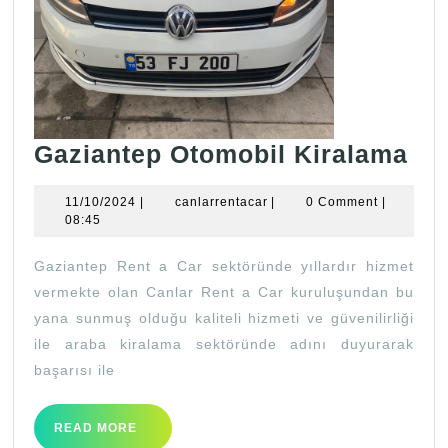
Ga
Gaziantep Otomobil Kiralama
Ot
11/10/2024
canlarrentacar
11/10/2024
|
canlarrentacar
|
0 Comment
|
Ki
08:45
Gaziantep Rent a Car sektöründe yıllardır hizmet
vermekte olan Canlar Rent a Car kuruluşundan bu
yana sunmuş olduğu kaliteli hizmeti ve güvenilirliği
ile araba kiralama sektöründe adını duyurarak
başarısı ile
READ
READ MORE
MORE