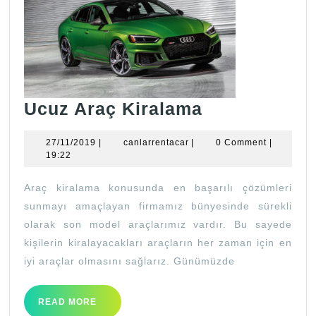
Ucuz
Ucuz Araç Kiralama
Araç
27/11/2019
canlarrentacar
27/11/2019
|
canlarrentacar
|
0 Comment
|
Kiralama
19:22
Araç kiralama konusunda en başarılı çözümleri
sunmayı amaçlayan firmamız bünyesinde sürekli
olarak son model araçlarımız vardır. Bu sayede
kişilerin kiralayacakları araçların her zaman için en
iyi araçlar olmasını sağlarız. Günümüzde
READ
READ MORE
MORE