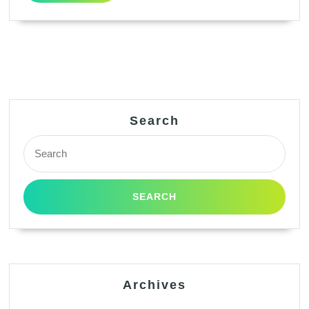
Search
Search
for:
Archives