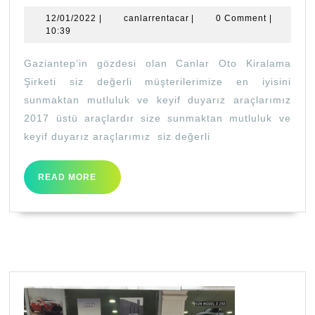
Ot
12/01/2022
canlarrentacar
12/01/2022
|
canlarrentacar
|
0 Comment
|
Ki
10:39
Gaziantep’in gözdesi olan Canlar Oto Kiralama
Şirketi siz değerli müşterilerimize en iyisini
sunmaktan mutluluk ve keyif duyarız araçlarımız
2017 üstü araçlardır size sunmaktan mutluluk ve
keyif duyarız araçlarımız siz değerli
READ
READ MORE
MORE