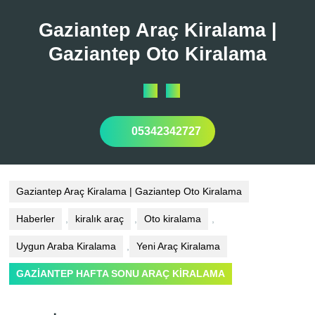
Skip
to
Gaziantep Araç Kiralama |
content
Gaziantep Oto Kiralama
Open
Button
05342342727
Gaziantep Araç Kiralama | Gaziantep Oto Kiralama
Haberler
,
kiralık araç
,
Oto kiralama
,
Uygun Araba Kiralama
,
Yeni Araç Kiralama
GAZİANTEP HAFTA SONU ARAÇ KİRALAMA