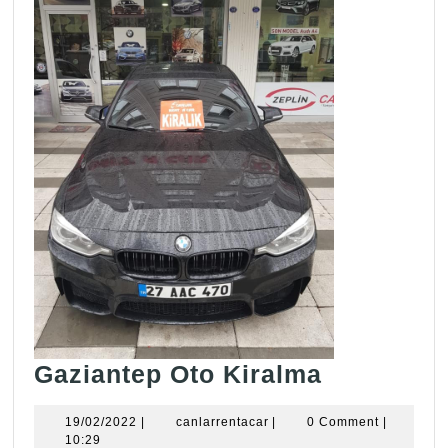
Gaziante
Gaziantep Oto Kiralma
Oto
19/02/2022
canlarrentacar
19/02/2022
|
canlarrentacar
|
0 Comment
|
Kiralma
10:29