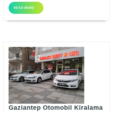
READ
READ MORE
MORE
Ga
Gaziantep Otomobil Kiralama