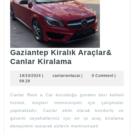
Gaziantep Kiralık Araçlar&
Gaziantep
Canlar Kiralama
Kiralık
19/10/2024
canlarrentacar
19/10/2024
|
canlarrentacar
|
0 Comment
|
Araçlar&
09:28
Canlar
Canlar Rent a Car kurulduğu günden beri kaliteli
Kiralama
hizmet, müşteri memnuniyeti için çalışmalar
yapmaktadır. Canlar ekibi olarak kondorlu ve
güvenli seyahatleriniz için en iyi araç kiralama
deneyimini sunarak sizlerin memnuniyeti