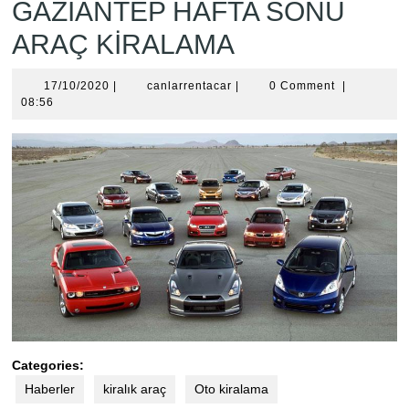
GAZİANTEP HAFTA SONU
ARAÇ KİRALAMA
17/10/2020
canlarrentacar
17/10/2020
|
canlarrentacar
|
0 Comment
|
08:56
Categories:
Haberler
kiralık araç
Oto kiralama