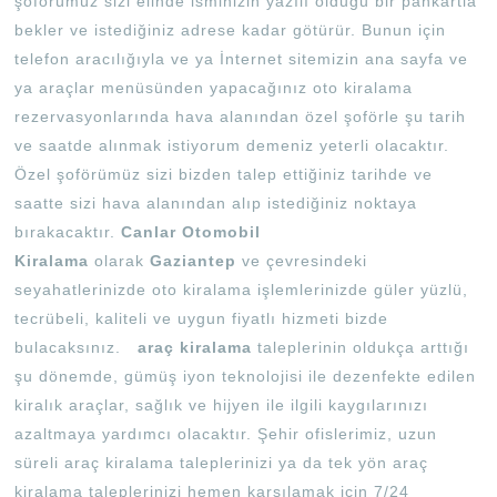
şoförümüz sizi elinde isminizin yazılı olduğu bir pankartla
bekler ve istediğiniz adrese kadar götürür. Bunun için
telefon aracılığıyla ve ya İnternet sitemizin ana sayfa ve
ya araçlar menüsünden yapacağınız oto kiralama
rezervasyonlarında hava alanından özel şoförle şu tarih
ve saatde alınmak istiyorum demeniz yeterli olacaktır.
Özel şoförümüz sizi bizden talep ettiğiniz tarihde ve
saatte sizi hava alanından alıp istediğiniz noktaya
bırakacaktır.
Canlar Otomobil
Kiralama
olarak
Gaziantep
ve çevresindeki
seyahatlerinizde oto kiralama işlemlerinizde güler yüzlü,
tecrübeli, kaliteli ve uygun fiyatlı hizmeti bizde
bulacaksınız.
araç kiralama
taleplerinin oldukça arttığı
şu dönemde, gümüş iyon teknolojisi ile dezenfekte edilen
kiralık araçlar, sağlık ve hijyen ile ilgili kaygılarınızı
azaltmaya yardımcı olacaktır. Şehir ofislerimiz, uzun
süreli araç kiralama taleplerinizi ya da tek yön araç
kiralama taleplerinizi hemen karşılamak için 7/24