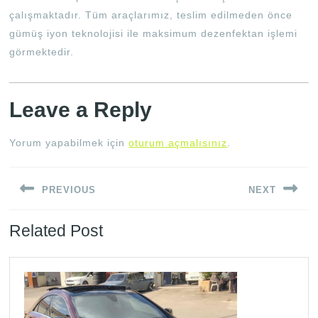
çalışmaktadır. Tüm araçlarımız, teslim edilmeden önce
gümüş iyon teknolojisi ile maksimum dezenfektan işlemi
görmektedir.
Leave a Reply
Yorum yapabilmek için
oturum açmalısınız
.
Yazı
PREVIOUS
NEXT
gezinmesi
Previous
Next
Related Post
post:
post: