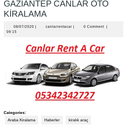
GAZİANTEP CANLAR OTO
KİRALAMA
08/07/2020
canlarrentacar
08/07/2020
|
canlarrentacar
|
0 Comment
|
09:15
Categories:
Araba Kiralama
Haberler
kiralık araç