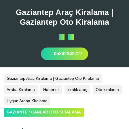
Skip
to
Gaziantep Araç Kiralama |
content
Gaziantep Oto Kiralama
Open
Button
05342342727
Gaziantep Araç Kiralama | Gaziantep Oto Kiralama
Araba Kiralama
,
Haberler
,
kiralık araç
,
Oto kiralama
,
Uygun Araba Kiralama
GAZİANTEP CANLAR OTO KİRALAMA