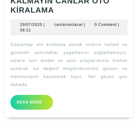
KALMAYIN CANLAR OTO
BAYRAMDA
KİRALAMA
ARAÇSIZ
29/07/2020
canlarrentacar
29/07/2020
|
canlarrentacar
|
0 Comment
|
KALMAYIN
08:21
CANLAR
Gaziantep oto kiralama olarak sizlerin kaliteli ve
OTO
güvenilir yolculuklar yaşamasını sağlamaktayız,
KİRALAMA
sizlere son model ve yeni araçlarımızla hizmet
sunarak siz değerli müşterilerimizin güveni ve
memnuniyeti kazanmak tayız. Her geçen gün
dahada
READ
READ MORE
MORE