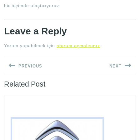
bir biçimde ulaştırıyoruz.
Leave a Reply
Yorum yapabilmek için
oturum açmalısınız
.
Yazı
PREVIOUS
NEXT
gezinmesi
Previous
Next
Related Post
post:
post: