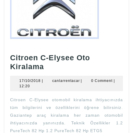
Citroen C-Elysee Oto
Citroen
Kiralama
C-
17/10/2018
canlarrentacar
17/10/2018
|
canlarrentacar
|
0 Comment
|
Elysee
12:20
Oto
Citroen C-Elysee otomobil kiralama ihtiyacınızda
Kiralama
tüm bilgilerini ve özelliklerini öğrene bilirsiniz.
Gaziantep araç kiralama her zaman otomobil
ihtiyacınızda yanınızda. Teknik Özellikler 1.2
PureTech 82 Hp 1.2 PureTech 82 Hp ETG5