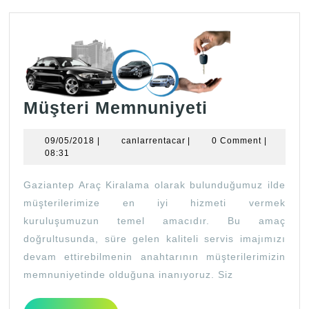
Müşteri
Müşteri Memnuniyeti
Memnuniye
09/05/2018
canlarrentacar
09/05/2018
|
canlarrentacar
|
0 Comment
|
08:31
Gaziantep Araç Kiralama olarak bulunduğumuz ilde
müşterilerimize en iyi hizmeti vermek
kuruluşumuzun temel amacıdır. Bu amaç
doğrultusunda, süre gelen kaliteli servis imajımızı
devam ettirebilmenin anahtarının müşterilerimizin
memnuniyetinde olduğuna inanıyoruz. Siz