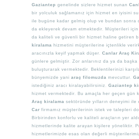
Gaziantep
genelinde sizlere hizmet sunan
Can
bir yolculuk sağlamanız için hizmet en iyisini 
ile bugüne kadar gelmiş olup ve bundan sonra d
da ekleyerek devam etmektedir. Müşterileri içi
da kaliteli ve güvenli bir hizmet haline getiren 
kiralama
hizmetini müşterilerine içtenlikle verir
aracınızla keyif yapmak düşer.
Canlar Araç Ki
günlere gelmiştir. Zor anlarınız da ya da başka i
buluşturarak vermektedir. Beklentilerinizi karş
bünyemizde yani
araç filomuzda
mevcuttur.
Ga
istediğiniz aracı kiralayabilirsiniz.
Gaziantep ki
hizmet vermektedir. Bu amaçla her geçen gün ken
Araç kiralama
sektöründe yılların deneyimi il
Car
firmamız müşterilerinin istek ve talepleri 
Birbirinden konforlu ve kaliteli araçların yer a
hizmetlerinde kalite arayan kişilere yöneliktir
hizmetlerimizde esas olan değerli müşterilerim