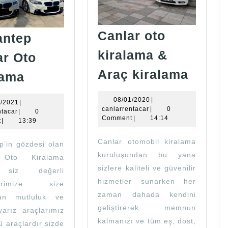
Canlar oto
antep
kiralama &
ar Oto
Canla
Gaziantep
Araç kiralama
lama
oto
Canlar
kiral
08/01/2020
08/01/2020
|
Oto
18/12/2021
2/2021
|
canlarrentacar
canlarrentacar
|
0
canlarrentacar
ntacar
|
0
&
Kiralama
Comment
|
14:14
t
|
13:39
Araç
Canlar otomobil kiralama
p’in gözdesi olan
kiral
kuruluşundan bu yana
 Oto Kiralama
sizlere kaliteli ve güvenilir
 siz değerli
hizmetler sunarken her
ilerimize size
zaman dahada kendini
an mutluluk ve
geliştirerek memnun
yarız araçlarımız
kalmanızı ve tüm eş, dost,
ü araçlardır sizde