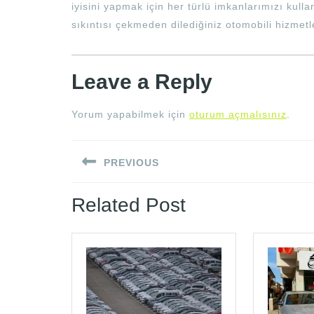
iyisini yapmak için her türlü imkanlarımızı kul
sıkıntısı çekmeden dilediğiniz otomobili hizmetle
Leave a Reply
Yorum yapabilmek için
oturum açmalısınız
.
Yazı
PREVIOUS
gezinmesi
Previous
Related Post
post: