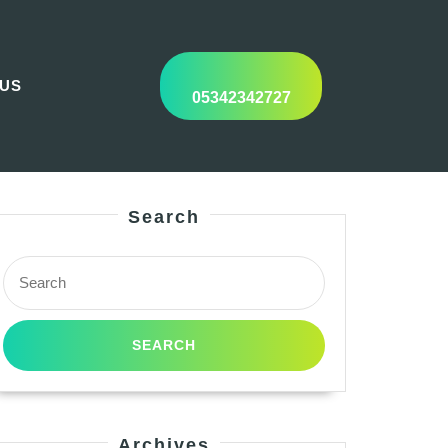
 US
05342342727
Search
Search
for:
Archives