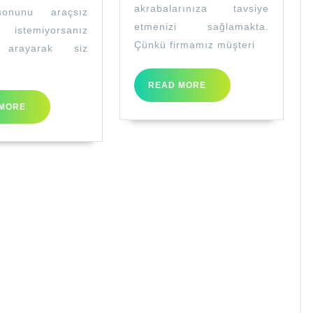
akrabalarınıza tavsiye
sonunu araçsız
etmenizi sağlamakta.
k istemiyorsanız
Çünkü firmamız müşteri
arayarak siz
READ
READ MORE
MORE
READ
MORE
MORE