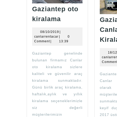
Gaziantep oto
Gaziantep
kiralama
Gazi
oto
Canl
kiralama
08/10/2019
08/10/2019
|
canlarrentacar
canlarrentacar
|
0
Kira
Comment
|
13:39
18/1
Gaziantep genelinde
canlarre
bulunan firmamız Canlar
Commen
oto kiralama sizlere
kaliteli ve güvenilir araç
Gaziante
kiralama sunmaktadır.
Canlar
Günü birlik araç kiralama,
olarak
haftalık,aylık ve yıllık
müşter
kiralama seçeneklerimizle
sunmakt
siz değerli
keyif du
müşterilerimizin
2017 üst