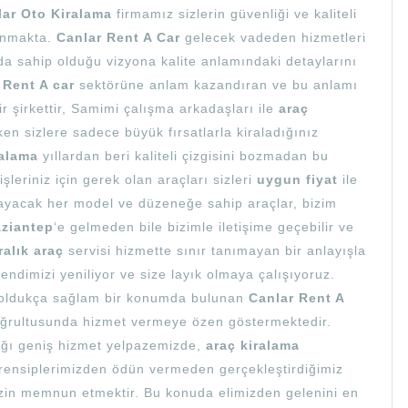
lar Oto Kiralama
firmamız sizlerin güvenliği ve kaliteli
sunmakta.
Canlar Rent A Car
gelecek vadeden hizmetleri
a sahip olduğu vizyona kalite anlamındaki detaylarını
n
Rent A car
sektörüne anlam kazandıran ve bu anlamı
bir şirkettir, Samimi çalışma arkadaşları ile
araç
ken sizlere sadece büyük fırsatlarla kiraladığınız
ralama
yıllardan beri kaliteli çizgisini bozmadan bu
şleriniz için gerek olan araçları sizleri
uygun fiyat
ile
ılayacak her model ve düzeneğe sahip araçlar, bizim
ziantep
‘e gelmeden bile bizimle iletişime geçebilir ve
ralık araç
servisi hizmette sınır tanımayan bir anlayışla
dimizi yeniliyor ve size layık olmaya çalışıyoruz.
e oldukça sağlam bir konumda bulunan
Canlar Rent A
doğrultusunda hizmet vermeye özen göstermektedir.
ldığı geniş hizmet yelpazemizde,
araç kiralama
. Prensiplerimizden ödün vermeden gerçekleştirdiğimiz
izin memnun etmektir. Bu konuda elimizden gelenini en