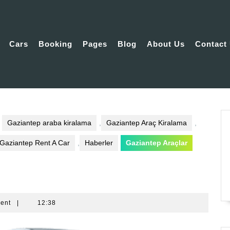
Cars
Booking
Pages
Blog
About Us
Contact
Gaziantep araba kiralama
,
Gaziantep Araç Kiralama
,
Gaziantep Rent A Car
,
Haberler
Gaziantep Araçlar
ent
|
12:38