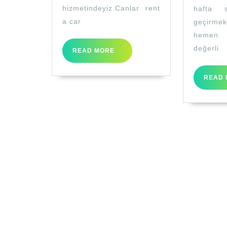
hizmetindeyiz.Canlar rent
hafta 
a car
geçirme
hemen 
değerli
READ
READ MORE
MORE
READ 