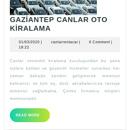
GAZİANTEP CANLAR OTO
GAZİANTEP
KİRALAMA
CANLAR
01/03/2020
canlarrentacar
01/03/2020
|
canlarrentacar
|
0 Comment
|
OTO
18:22
KİRALAMA
Canlar otomobil kiralama kuruluşundan bu yana
sizlere kaliteli ve güvenilir hizmetler sunarken her
zaman dahada kendini geliştirerek memnun
kalmanızı ve tüm eş, dost, akrabalarınıza tavsiye
etmenizi sağlamakta. Çünkü firmamız müşteri
memnuniyeti
READ
READ MORE
MORE