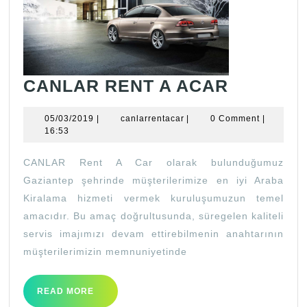
CANLAR
CANLAR RENT A ACAR
RENT
05/03/2019
canlarrentacar
05/03/2019
|
canlarrentacar
|
0 Comment
|
A
16:53
ACAR
CANLAR Rent A Car olarak bulunduğumuz
Gaziantep şehrinde müşterilerimize en iyi Araba
Kiralama hizmeti vermek kuruluşumuzun temel
amacıdır. Bu amaç doğrultusunda, süregelen kaliteli
servis imajımızı devam ettirebilmenin anahtarının
müşterilerimizin memnuniyetinde
READ
READ MORE
MORE