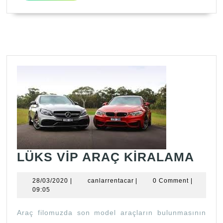
LÜK
LÜKS VİP ARAÇ KİRALAMA
VİP
28/03/2020
canlarrentacar
28/03/2020
|
canlarrentacar
|
0 Comment
|
ARA
09:05
KİR
Araç filomuzda son model araçların bulunmasının