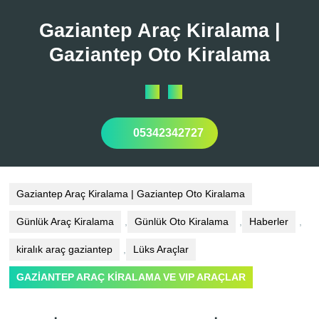
Skip
to
Gaziantep Araç Kiralama |
content
Gaziantep Oto Kiralama
Open
Button
05342342727
Gaziantep Araç Kiralama | Gaziantep Oto Kiralama
Günlük Araç Kiralama
,
Günlük Oto Kiralama
,
Haberler
,
kiralık araç gaziantep
,
Lüks Araçlar
GAZİANTEP ARAÇ KİRALAMA VE VIP ARAÇLAR