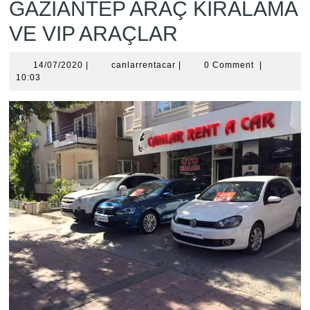
GAZİANTEP ARAÇ KİRALAMA
VE VIP ARAÇLAR
14/07/2020
canlarrentacar
14/07/2020
|
canlarrentacar
|
0 Comment
|
10:03