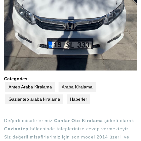
Categories:
Antep Araba Kiralama
Araba Kiralama
Gaziantep araba kiralama
Haberler
Değerli misafirlerimiz
Canlar
Oto
Kiralama
şirketi olarak
Gaziantep
bölgesinde taleplerinize cevap vermekteyiz.
Siz değerli misafirlerimiz için son model 2014 üzeri ve