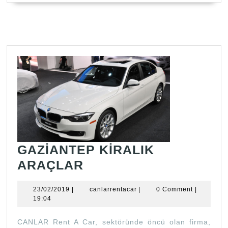
GAZİANTEP KİRALIK
GAZİANTEP
ARAÇLAR
KİRALIK
23/02/2019
canlarrentacar
23/02/2019
|
canlarrentacar
|
0 Comment
|
ARAÇLAR
19:04
CANLAR Rent A Car, sektöründe öncü olan firma,