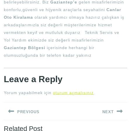
belirleyebilirsiniz. Biz
Gaziantep’e
gelen misafirlerimizin
konforlu,güvenli ve hijyenik araçlarla seyahatini
Canlar
Oto
Kiralama
olarak yardımcı olmaya hazırız çalışkan iş
arkadaşlarımızla siz değerli müşterilerimize hizmet
vermekten keyif ve mutluluk duyarız Teknik Servis ve
Yol Yardım ekimizde siz değerli misafirlerimizin
Gaziantep
Bölgesi
içerisinde herhangi bir
olumsuzluğunda bir telefon kadar yakınız
Leave a Reply
Yorum yapabilmek için
oturum açmalısınız
.
Yazı
PREVIOUS
NEXT
gezinmesi
Previous
Next
Related Post