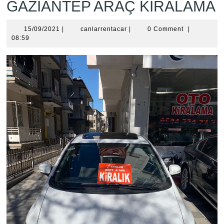
GAZİANTEP ARAÇ KİRALAMA
15/09/2021
canlarrentacar
15/09/2021
|
canlarrentacar
|
0 Comment
|
08:59