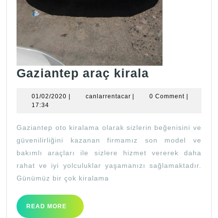
Gaziantep
Gaziantep araç kirala
araç
01/02/2020
canlarrentacar
01/02/2020
|
canlarrentacar
|
0 Comment
|
kirala
17:34
Gaziantep oto kiralama olarak sizlerin beğenisini ve
güvenilirliğini kazanan firmamız son model ve
bakımlı araçları ile sizlere hizmet vererek daha
rahat ve iyi yolculuklar yaşamanızı sağlamaktadır.
Günümüz bir çok kiralama
READ
READ MORE
MORE