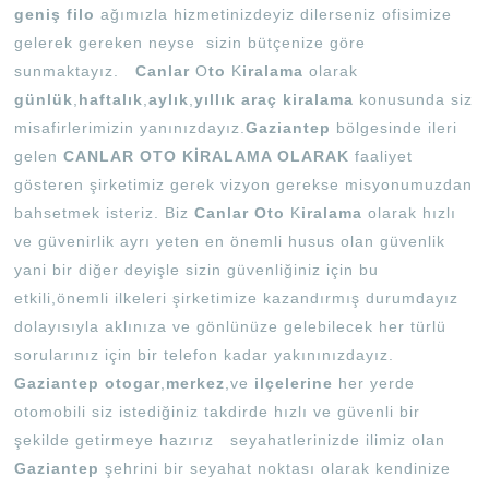
geniş
filo
ağımızla hizmetinizdeyiz dilerseniz ofisimize
gelerek gereken neyse sizin bütçenize göre
sunmaktayız.
Canlar
O
to
K
iralama
olarak
günlük
,
haftalık
,
aylık
,
yıllık
araç
kiralama
konusunda siz
misafirlerimizin yanınızdayız.
Gaziantep
bölgesinde ileri
gelen
CANLAR OTO KİRALAMA OLARAK
faaliyet
gösteren şirketimiz gerek vizyon gerekse misyonumuzdan
bahsetmek isteriz. Biz
Canlar
Oto
K
iralama
olarak hızlı
ve güvenirlik ayrı yeten en önemli husus olan güvenlik
yani bir diğer deyişle sizin güvenliğiniz için bu
etkili,önemli ilkeleri şirketimize kazandırmış durumdayız
dolayısıyla aklınıza ve gönlünüze gelebilecek her türlü
sorularınız için bir telefon kadar yakınınızdayız.
Gaziantep
otogar
,
merkez
,ve
ilçelerine
her yerde
otomobili siz istediğiniz takdirde hızlı ve güvenli bir
şekilde getirmeye hazırız seyahatlerinizde ilimiz olan
Gaziantep
şehrini bir seyahat noktası olarak kendinize