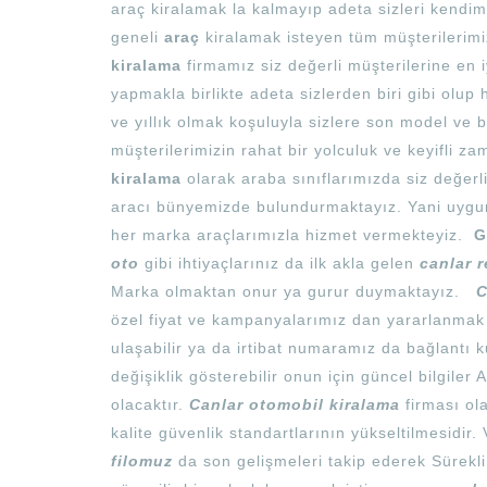
araç kiralamak la kalmayıp adeta sizleri kendim
geneli
araç
kiralamak isteyen tüm müşterilerim
kiralama
firmamız siz değerli müşterilerine en i
yapmakla birlikte adeta sizlerden biri gibi olup
ve yıllık olmak koşuluyla sizlere son model ve b
müşterilerimizin rahat bir yolculuk ve keyifli 
kiralama
olarak araba sınıflarımızda siz değerl
aracı bünyemizde bulundurmaktayız. Yani uygun 
her marka araçlarımızla hizmet vermekteyiz.
G
oto
gibi ihtiyaçlarınız da ilk akla gelen
canlar r
Marka olmaktan onur ya gurur duymaktayız.
C
özel fiyat ve kampanyalarımız dan yararlanmak
ulaşabilir ya da irtibat numaramız da bağlantı k
değişiklik gösterebilir onun için güncel bilgiler
olacaktır.
Canlar otomobil kiralama
firması ol
kalite güvenlik standartlarının yükseltilmesid
filomuz
da son gelişmeleri takip ederek Sürekli 