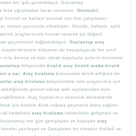
izden biri gibi görmekteyiz. Gaziantep
iz bize uğramadan karar vermesin,
Otomobil
yi hizmeti ve kaliteyi sunmak için tüm çalışmaları
 her zaman yanınızda olmaktadır. Günlük, haftalık, aylık
akımlı araçlarımızla hizmet vererek siz değerli
zaman geçirmenizi sağlamaktayız.
Gaziantep araç
i müşterilerimizin bütçesini de hesaplayarak her sınıf
orta derece ve lüks olmak koşuluyla sizlerin hizmetine
aziantep
bölgesinde
kiralık araç kiralık araba kiralık
ent a car
.
Araç kiralama
konusunda tercih ettiğiniz bir
anlar araç kiralama
bünyesindeki tüm araçlarımız için
 istediğinizde güncel olarak web sayfamızdan bize
urabilirsiniz, Araç fiyatlarımız sezonluk dönemlerde
 Almak için bizimle direk irtibata geçmeniz daha sağlıklı
arak hedefimiz
araç kiralama
sektörünün gelişmesi ve
ir. Vizyonumuz her gün genişleyen ve büyüyen
araç
kendini yenileyen ve Genişleten bir olmaktır Kaliteli ve