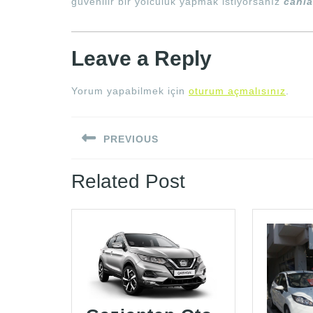
güvenilir bir yolculuk yapmak istiyorsanız
canla
Leave a Reply
Yorum yapabilmek için
oturum açmalısınız
.
Yazı
PREVIOUS
gezinmesi
Previous
Related Post
post: