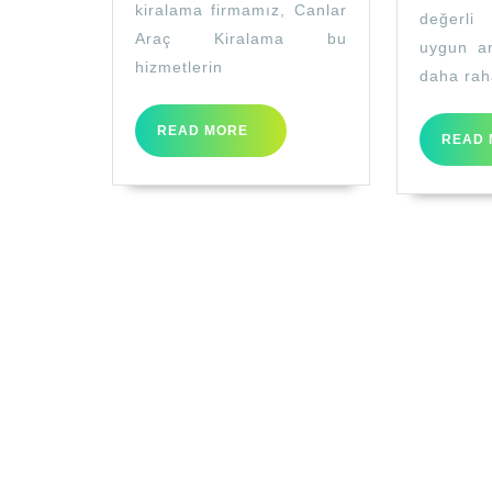
kiralama firmamız, Canlar
değerli
Araç Kiralama bu
uygun ar
hizmetlerin
daha rah
READ
READ MORE
READ 
MORE