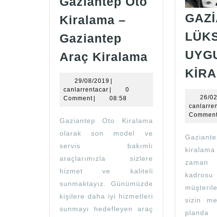
Gaziantep Oto
GAZİ
Kiralama –
LÜKS
Gaziantep
Gaziantep
UYG
Araç Kiralama
Oto
KİR
Kiralama
29/08/2019
29/08/2019
|
canlarrentacar
canlarrentacar
|
0
–
26/0
Comment
|
08:58
canlarre
Gaziantep
Commen
Gaziantep Oto Kiralama
Araç
olarak son model ve
Gazian
Kiralama
servis bakımlı
kiralam
araçlarımızla sizlere
zaman
hizmet ve kaliteli
kadrosu
sunmaktayız. Günümüzde
müşteril
kişilere daha iyi hizmetleri
sizin me
sunmayı hedefleyen araç
planda 