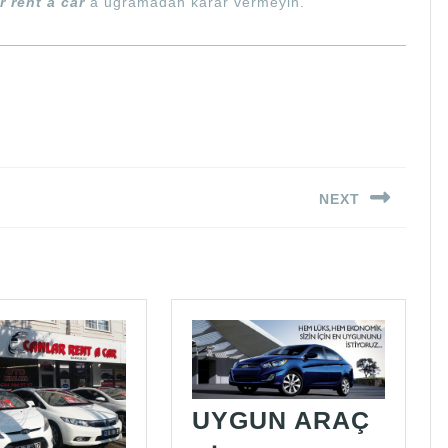
r rent a car
a uğramadan karar vermeyin.
NEXT
Next
post:
UYGUN ARAÇ