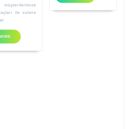
MORE
 müşterilerimize
açları ile sizlere
at
READ
MORE
MORE