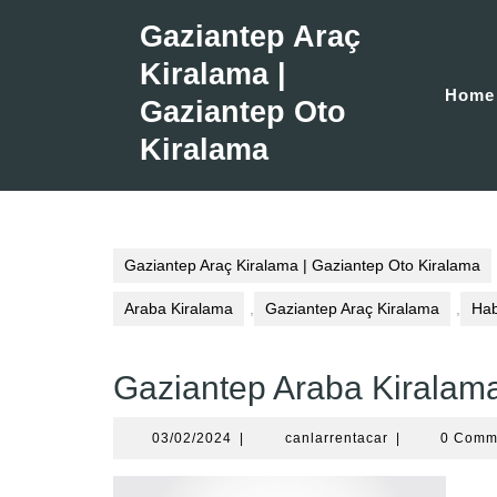
Skip
Gaziantep Araç
to
content
Kiralama |
Home
Gaziantep Oto
Kiralama
Gaziantep Araç Kiralama | Gaziantep Oto Kiralama
Araba Kiralama
,
Gaziantep Araç Kiralama
,
Hab
Gaziantep Araba Kiralam
03/02/2024
canlarrentacar
03/02/2024
|
canlarrentacar
|
0 Comm