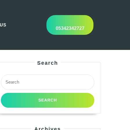
 US
05342342727
Search
Search
for:
Archives