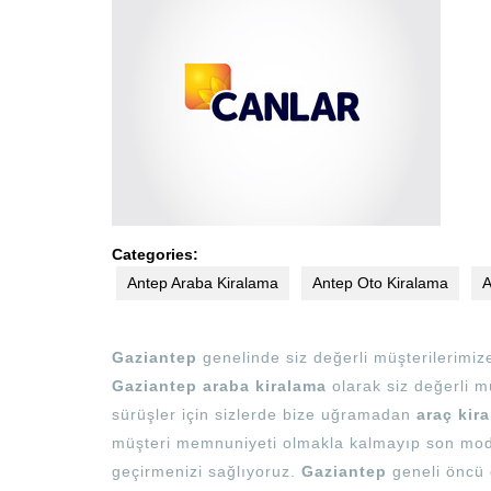
Categories:
Antep Araba Kiralama
Antep Oto Kiralama
A
Gaziantep
genelinde siz değerli müşterilerimi
Gaziantep araba kiralama
olarak siz değerli mü
sürüşler için sizlerde bize uğramadan
araç kir
müşteri memnuniyeti olmakla kalmayıp son mode
geçirmenizi sağlıyoruz.
Gaziantep
geneli öncü