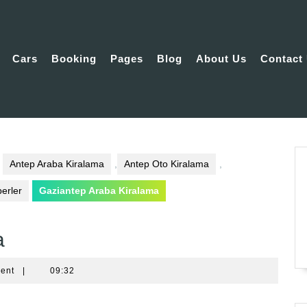
Cars
Booking
Pages
Blog
About Us
Contact
Antep Araba Kiralama
,
Antep Oto Kiralama
,
erler
Gaziantep Araba Kiralama
a
ent
|
09:32