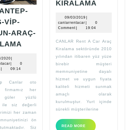
UYGUN
KİRALAMA
ARAÇ
ANTEP-
KİRALA
09/03/2019
09/03/2019
|
-VİP-
canlarrentacar
canlarrentacar
|
0
Comment
|
19:04
UN-ARAÇ-
GAZİANTEP-
CANLAR Rent A Car Araç
ALAMA
LÜKS-
Kiralama sektöründe 2010
yılından itibaren yüz yüze
VİP-
26/02/2020
2/2020
|
canlarrentacar
ntacar
|
0
birebir müşteri
UYGUN-
t
|
09:14
memnuniyetine dayalı
ARAÇ-
hizmet ve uygun fiyata
tep Canlar oto
KİRALAMA
kaliteli hizmeti sunmak
a firmamız her
amaçlı olarak
 güler yüzlü
kurulmuştur. Yurt içinde
 ile siz değerli
sürekli müşterilerine
erimizi her zaman
mnuniyetinizi ön
READ
READ MORE
tutmaktadır. Siz