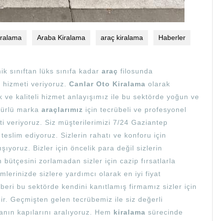
iralama
Araba Kiralama
araç kiralama
Haberler
k sınıftan lüks sınıfa kadar
araç
filosunda
i hizmeti veriyoruz.
Canlar Oto Kiralama
olarak
k ve kaliteli hizmet anlayışımız ile bu sektörde yoğun ve
türlü marka
araçlarımız
için tecrübeli ve profesyonel
meti veriyoruz. Siz müşterilerimizi 7/24 Gaziantep
teslim ediyoruz. Sizlerin rahatı ve konforu için
şıyoruz. Bizler için öncelik para değil sizlerin
bütçesini zorlamadan sizler için cazip fırsatlarla
mlerinizde sizlere yardımcı olarak en iyi fiyat
beri bu sektörde kendini kanıtlamış firmamız sizler için
r. Geçmişten gelen tecrübemiz ile siz değerli
anın kapılarını aralıyoruz. Hem
kiralama
sürecinde