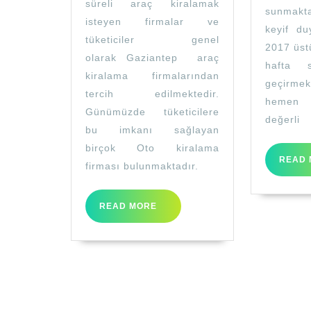
süreli araç kiralamak
sunmakt
isteyen firmalar ve
keyif du
tüketiciler genel
2017 üst
olarak Gaziantep araç
hafta 
kiralama firmalarından
geçirme
tercih edilmektedir.
hemen 
Günümüzde tüketicilere
değerli
bu imkanı sağlayan
birçok Oto kiralama
READ 
firması bulunmaktadır.
READ
READ MORE
MORE