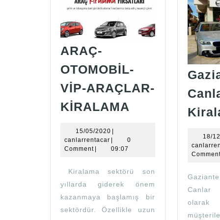
ARAÇ-
OTOMOBİL-
Gazi
VİP-ARAÇLAR-
Canl
ARAÇ-
KİRALAMA
Kira
OTOMOBİL-
VİP-
15/05/2020
15/05/2020
|
18/1
canlarrentacar
canlarrentacar
|
0
ARAÇLAR-
canlarre
Comment
|
09:07
Commen
KİRALAMA
Kiralama sektörü son
Gaziante
yıllarda giderek önem
Canlar
kazanmaya başlamış bir
olarak
sektördür. Özellikle uzun
müşter