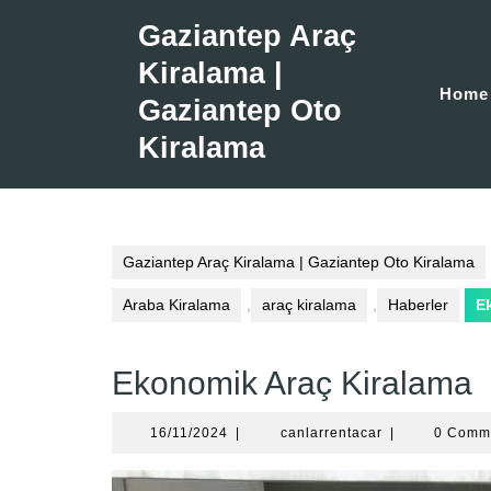
Skip
Gaziantep Araç
to
content
Kiralama |
Home
Gaziantep Oto
Kiralama
Gaziantep Araç Kiralama | Gaziantep Oto Kiralama
Araba Kiralama
,
araç kiralama
,
Haberler
E
Ekonomik Araç Kiralama
16/11/2024
canlarrentacar
16/11/2024
|
canlarrentacar
|
0 Comm