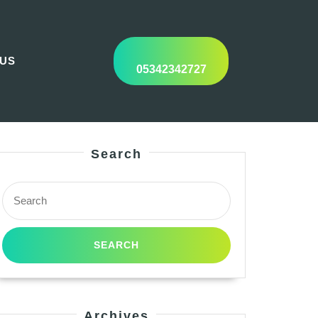
 US
05342342727
Search
Search
for:
Archives