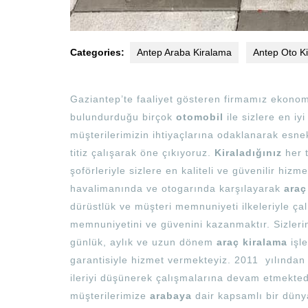
Categories:
Antep Araba Kiralama
Antep Oto K
Gaziantep’te faaliyet gösteren firmamız ekonomi
bulundurduğu birçok
otomobil
ile sizlere en iy
müşterilerimizin ihtiyaçlarına odaklanarak esne
titiz çalışarak öne çıkıyoruz.
Kiraladığınız
her 
şoförleriyle sizlere en kaliteli ve güvenilir hiz
havalimanında ve otogarında karşılayarak
araç
dürüstlük ve müşteri memnuniyeti ilkeleriyle çalı
memnuniyetini ve güvenini kazanmaktır. Sizlerin 
günlük, aylık ve uzun dönem
araç kiralama
işle
garantisiyle hizmet vermekteyiz. 2011 yılından 
ileriyi düşünerek çalışmalarına devam etmektedi
müşterilerimize
arabaya
dair kapsamlı bir düny