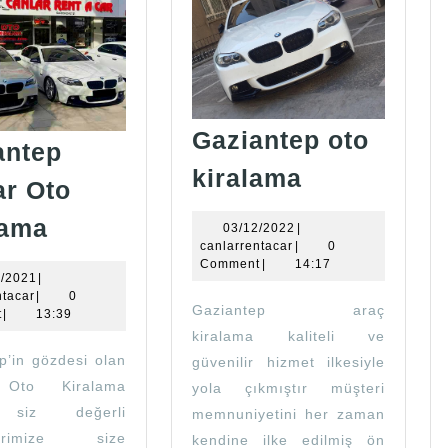
Gaziantep oto
antep
Gaziantep
kiralama
ar Oto
oto
Gaziantep
lama
kiralama
03/12/2022
03/12/2022
|
Canlar
canlarrentacar
canlarrentacar
|
0
Comment
|
14:17
Oto
18/12/2021
2/2021
|
canlarrentacar
ntacar
|
0
Kiralama
Gaziantep araç
t
|
13:39
kiralama kaliteli ve
p’in gözdesi olan
güvenilir hizmet ilkesiyle
 Oto Kiralama
yola çıkmıştır müşteri
 siz değerli
memnuniyetini her zaman
ilerimize size
kendine ilke edilmiş ön