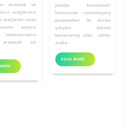
an mutluluk ve
planda tutmaktadır
yarız araçlarımız
konusunda uzmanlaşmış
ü araçlardır sizde
personelleri ile dürüst
sonunu araçsız
çalışma ilkesini
k istemiyorsanız
benimsemiş olan canlar
arayarak siz
araba
READ
READ MORE
MORE
READ
MORE
MORE