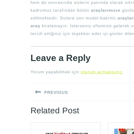
hem de sonrasında sizlerin yanında olarak sıkı
kadromuz tarafından bütün
araçlarımızın
günlük
edilmektedir. Sizlere son model bakımlı
araçlar
araç
kiralamayın. İsterseniz ofisimize gelerek ve
tercih ettiğiniz için teşekkür eder iyi günler diler
Leave a Reply
Yorum yapabilmek için
oturum açmalısınız
.
Yazı
PREVIOUS
gezinmesi
Previous
Related Post
post: