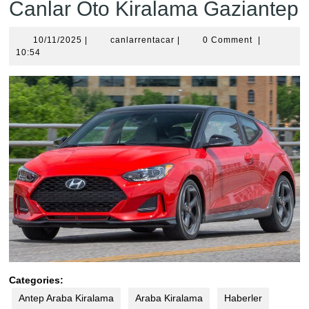
Canlar Oto Kiralama Gaziantep
10/11/2025
canlarrentacar
10/11/2025
|
canlarrentacar
|
0 Comment
|
10:54
Categories:
Antep Araba Kiralama
Araba Kiralama
Haberler