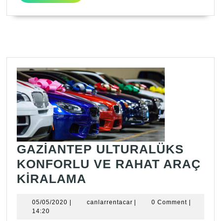
GAZİANTEP ULTURALÜKS
KONFORLU VE RAHAT ARAÇ
GAZİANTEP
KİRALAMA
ULTURALÜKS
05/05/2020
canlarrentacar
05/05/2020
|
canlarrentacar
|
0 Comment
|
KONFORLU
14:20