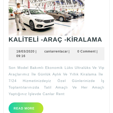
KA
KALİTELİ -ARAÇ -KİRALAMA
-
18/03/2020
canlarrentacar
18/03/2020
|
canlarrentacar
|
0 Comment
|
AR
09:16
-
Son Model Bakımlı Ekonomik Lüks Ultralüks Ve Vip
Kİ
Araçlarımız İle Günlük Aylık Ve Yıllık Kiralama İle
7/24 Hizmetinizdeyiz Özel Günlerinizde İş
Toplantılarınızda Tatil Amaçlı Ve Her Amaçlı
Yaptığınız İşlevde Canlar Rent
READ
READ MORE
MORE