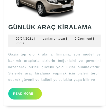
GÜN
GÜNLÜK ARAÇ KİRALAMA
ARA
09/04/2021
canlarrentacar
09/04/2021
|
canlarrentacar
|
0 Comment
|
KİRA
08:37
Gaziantep oto kiralama firmamız son model ve
bakımlı araçlarla sizlerin beğenisini ve gevenini
kazanarak sizleri güvenli yolculuklar sunmaktadır.
Sizlerde araç kiralama yapmak için bizleri tercih
ederek güvenli ve kaliteli yolculuklar yaşa bilir ve
READ
READ MORE
MORE