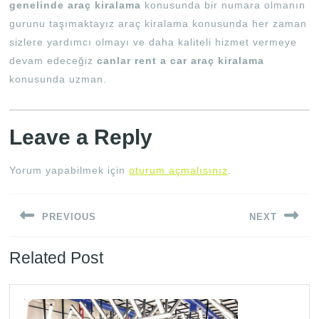
genelinde araç kiralama
konusunda bir numara olmanın
gurunu taşımaktayız araç kiralama konusunda her zaman
sizlere yardımcı olmayı ve daha kaliteli hizmet vermeye
devam edeceğiz
canlar rent a car araç kiralama
konusunda uzman.
Leave a Reply
Yorum yapabilmek için
oturum açmalısınız
.
Yazı
PREVIOUS
NEXT
gezinmesi
Previous
Next
Related Post
post:
post: