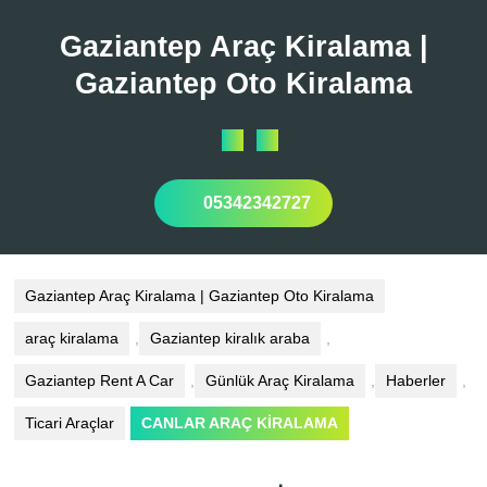
Skip
to
Gaziantep Araç Kiralama |
content
Gaziantep Oto Kiralama
Open
Button
05342342727
Gaziantep Araç Kiralama | Gaziantep Oto Kiralama
araç kiralama
,
Gaziantep kiralık araba
,
Gaziantep Rent A Car
,
Günlük Araç Kiralama
,
Haberler
,
Ticari Araçlar
CANLAR ARAÇ KİRALAMA