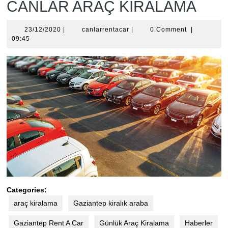
CANLAR ARAÇ KİRALAMA
23/12/2020
canlarrentacar
23/12/2020
|
canlarrentacar
|
0 Comment
|
09:45
Categories:
araç kiralama
Gaziantep kiralık araba
Gaziantep Rent A Car
Günlük Araç Kiralama
Haberler