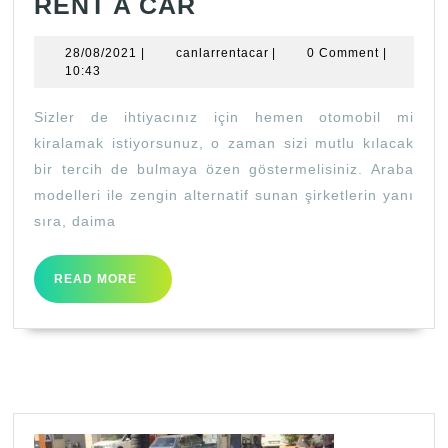
RENT
RENT A CAR
A
28/08/2021
canlarrentacar
28/08/2021
|
canlarrentacar
|
0 Comment
|
CAR
10:43
Sizler de ihtiyacınız için hemen otomobil mi
kiralamak istiyorsunuz, o zaman sizi mutlu kılacak
bir tercih de bulmaya özen göstermelisiniz. Araba
modelleri ile zengin alternatif sunan şirketlerin yanı
sıra, daima
READ
READ MORE
MORE