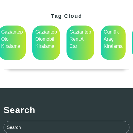
Tag Cloud
Gaziantep
Gaziantep
Gaziantep
Günlük
Oto
Otomobil
Rent A
Araç
Kiralama
Kiralama
Car
Kiralama
Search
Search
for: