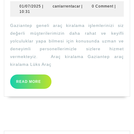
kiralık
01/07/2025
canlarrentacar
01/07/2025
|
canlarrentacar
|
0 Comment
|
araçlar
10:31
Gaziantep geneli araç kiralama işlemlerinizi siz
değerli müşterilerimizin daha rahat ve keyifli
yolculuklar yapa bilmesi için konusunda uzman ve
deneyimli personellerimizle sizlere hizmet
vermekteyiz. Araç kiralama Gaziantep araç
kiralama Lüks Araç
READ
READ MORE
MORE