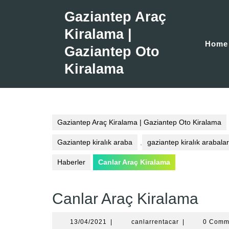
Skip
Gaziantep Araç
to
content
Kiralama |
Home
Gaziantep Oto
Kiralama
Gaziantep Araç Kiralama | Gaziantep Oto Kiralama
Gaziantep kiralık araba
,
gaziantep kiralık arabalar
Haberler
Canlar Araç Kiralama
Canlar Araç Kiralama
13/04/2021
canlarrentacar
13/04/2021
|
canlarrentacar
|
0 Comm