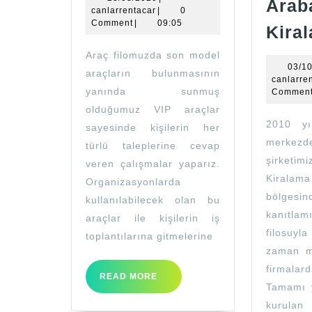
ARAÇ
Arab
canlarrentacar
canlarrentacar
|
0
KİRALAMA
Comment
|
09:05
Kira
Araç filomuzda son model
03/1
araçların bulunmasının
canlarre
yanında sunmuş
Commen
olduğumuz VIP araçlar
2010 yı
sayesinde kişilerin her
merkezd
türlü taleplerine cevap
şirketi
veren çalışmalar yaparız.
Kirala
Organizasyonlarda
bölges
kullanılabilecek olan bu
kanıtlam
araçlar ile kişilerin iş
filosuyla
toplantılarına gitmelerine
zaman m
firmal
READ
READ MORE
Tamamı y
MORE
kurulan