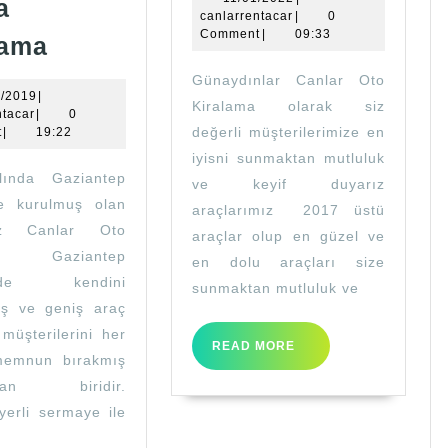
Oto
a
canlarrentacar
canlarrentacar
|
0
Kiralama
Gaziantep
Comment
|
09:33
lama
Otomobil
Günaydınlar Canlar Oto
Kiralama
03/10/2019
0/2019
|
Kiralama olarak siz
canlarrentacar
ntacar
|
0
ve
değerli müşterilerimize en
t
|
19:22
Araba
iyisni sunmaktan mutluluk
lında Gaziantep
Kiralama
ve keyif duyarız
e kurulmuş olan
araçlarımız 2017 üstü
miz Canlar Oto
araçlar olup en güzel ve
ma Gaziantep
en dolu araçları size
inde kendini
sunmaktan mutluluk ve
ış ve geniş araç
 müşterilerini her
READ
READ MORE
emnun bırakmış
MORE
ardan biridir.
erli sermaye ile