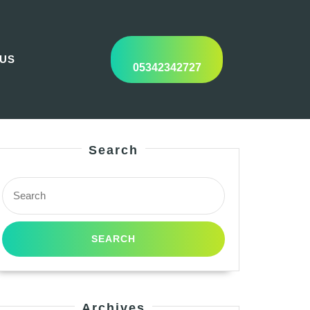
 US
05342342727
Search
Search
for:
Archives