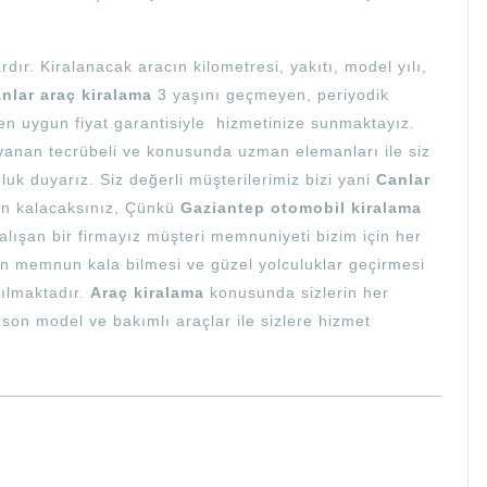
ardır. Kiralanacak aracın kilometresi, yakıtı, model yılı,
nlar araç kiralama
3 yaşını geçmeyen, periyodik
 en uygun fiyat garantisiyle hizmetinize sunmaktayız.
yanan tecrübeli ve konusunda uzman elemanları ile siz
uk duyarız. Siz değerli müşterilerimiz bizi yani
Canlar
un kalacaksınız, Çünkü
Gaziantep otomobil kiralama
lışan bir firmayız müşteri memnuniyeti bizim için her
rin memnun kala bilmesi ve güzel yolculuklar geçirmesi
ılmaktadır.
Araç kiralama
konusunda sizlerin her
son model ve bakımlı araçlar ile sizlere hizmet