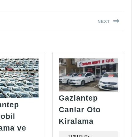
NEXT
Next
post:
Gaziantep
antep
Canlar Oto
obil
Gaziantep
Kiralama
lama ve
Canlar
11/01/2022
11/01/2022
|