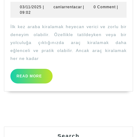
Kiralarken
03/11/2025
canlarrentacar
03/11/2025
|
canlarrentacar
|
0 Comment
|
Dikkate
09:02
Edilmesi
İlk kez araba kiralamak heyecan verici ve zorlu bir
Gerekenler
deneyim olabilir. Özellikle tatildeyken veya bir
yolculuğa çıktığınızda araç kiralamak daha
eğlenceli ve pratik olabilir. Ancak araç kiralamak
her ne kadar
READ
READ MORE
MORE
Search