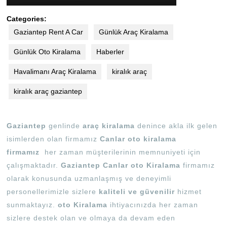
Categories:
Gaziantep Rent A Car
Günlük Araç Kiralama
Günlük Oto Kiralama
Haberler
Havalimanı Araç Kiralama
kiralık araç
kiralık araç gaziantep
Gaziantep
genlinde
araç kiralama
denince akla ilk gelen
isimlerden olan firmamız
Canlar oto kiralama
firmamız
her zaman müşterilerinin memnuniyeti için
çalışmaktadır.
Gaziantep Canlar oto Kiralama
firmamız
olarak konusunda uzmanlaşmış ve deneyimli
personellerimizle sizlere
kaliteli ve güvenilir
hizmet
sunmaktayız.
oto Kiralama
ihtiyacınızda her zaman
sizlere destek olan ve olmaya da devam eden