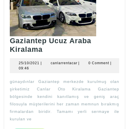
Gaziantep Ucuz Araba
Gaziantep
Kiralama
Ucuz
25/10/2021
canlarrentacar
25/10/2021
|
canlarrentacar
|
0 Comment
|
Araba
09:46
Kiralama
günaydınlar Gaziantep merkezde kurulmuş olan
şirketimiz Canlar Oto Kiralama Gaziantep
bölgesinde kendini kanıtlamış ve geniş araç
filosuyla müşterilerini her zaman memnun bırakmış
firmalardan biridir. Tamamı yerli sermaye ile
kurulan ve