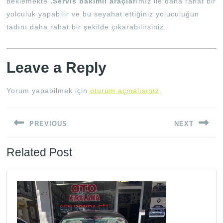
beklemekte
.Servis bakımlı araçlar
ımız ile daha rahat bir
yolculuk yapabilir ve bu seyahat ettiğiniz yoluculuğun
tadını daha rahat bir şekilde çıkarabilirsiniz.
Leave a Reply
Yorum yapabilmek için
oturum açmalısınız
.
Yazı
PREVIOUS
NEXT
gezinmesi
Previous
Next
Related Post
post:
post: