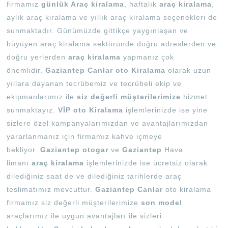
firmamız
günlük Araç kiralama
, haftalık
araç kiralama
,
aylık araç kiralama ve yıllık araç kiralama seçenekleri de
sunmaktadır. Günümüzde gittikçe yaygınlaşan ve
büyüyen araç kiralama sektöründe doğru adreslerden ve
doğru yerlerden
araç kiralama
yapmanız çok
önemlidir.
Gaziantep Canlar oto Kiralama
olarak uzun
yıllara dayanan tecrübemiz ve tecrübeli ekip ve
ekipmanlarımız ile
siz değerli müşterilerimize
hizmet
sunmaktayız.
VİP oto Kiralama
işlemlerinizde ise yine
sizlere özel kampanyalarımızdan ve avantajlarımızdan
yararlanmanız için firmamız kahve içmeye
bekliyor.
Gaziantep otogar
ve
Gaziantep
Hava
limanı
araç kiralama
işlemlerinizde ise ücretsiz olarak
dilediğiniz saat de ve dilediğiniz tarihlerde araç
teslimatımız mevcuttur.
Gaziantep Canlar
oto kiralama
firmamız siz değerli müşterilerimize
son mode
l
araçlarımız ile uygun avantajları ile sizleri