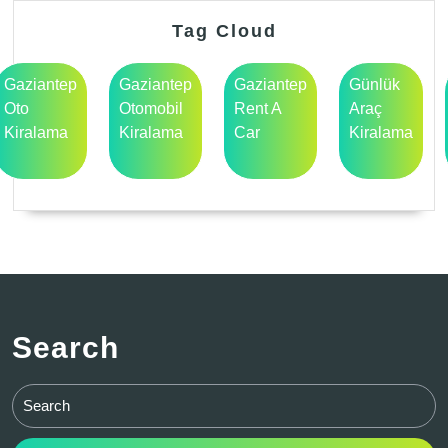
Tag Cloud
Gaziantep
Gaziantep
Gaziantep
Günlük
Oto
Otomobil
Rent A
Araç
Kiralama
Kiralama
Car
Kiralama
Search
Search
for: