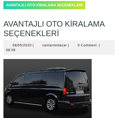
AVANTAJLI OTO KİRALAMA SEÇENEKLERİ
AVANTAJLI OTO KİRALAMA
SEÇENEKLERİ
08/05/2020
canlarrentacar
08/05/2020
|
canlarrentacar
|
0 Comment
|
08:58