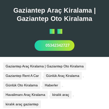
Skip
to
Gaziantep Araç Kiralama |
content
Gaziantep Oto Kiralama
Open
Button
05342342727
Gaziantep Araç Kiralama | Gaziantep Oto Kiralama
Gaziantep Rent A Car
,
Günlük Araç Kiralama
,
Günlük Oto Kiralama
,
Haberler
,
Havalimanı Araç Kiralama
,
kiralık araç
,
kiralık araç gaziantep