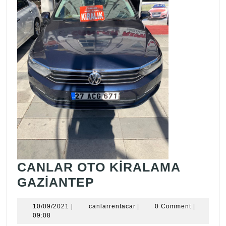
CANLAR OTO KİRALAMA
CANLAR
GAZİANTEP
OTO
10/09/2021
canlarrentacar
10/09/2021
|
canlarrentacar
|
0 Comment
|
KİRALAMA
09:08