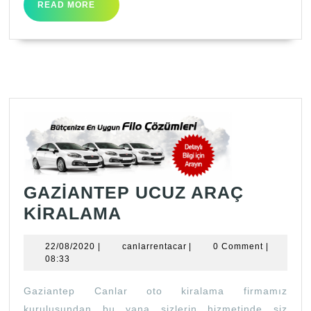
READ
READ MORE
MORE
GAZİANTEP UCUZ ARAÇ
GAZİANTEP
KİRALAMA
UCUZ
22/08/2020
canlarrentacar
22/08/2020
|
canlarrentacar
|
0 Comment
|
ARAÇ
08:33
KİRALAMA
Gaziantep Canlar oto kiralama firmamız
kuruluşundan bu yana sizlerin hizmetinde siz