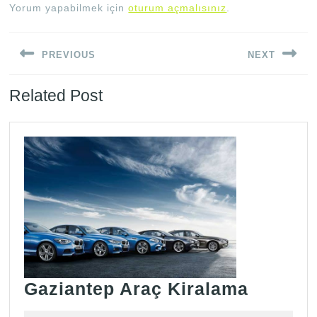
Yorum yapabilmek için
oturum açmalısınız
.
Yazı
PREVIOUS
NEXT
gezinmesi
Previous
Next
Related Post
post:
post:
Gazian
Gaziantep Araç Kiralama
Araç