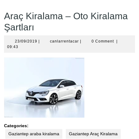
Araç Kiralama – Oto Kiralama
Şartları
23/09/2019
canlarrentacar
23/09/2019
|
canlarrentacar
|
0 Comment
|
09:43
Categories:
Gaziantep araba kiralama
Gaziantep Araç Kiralama