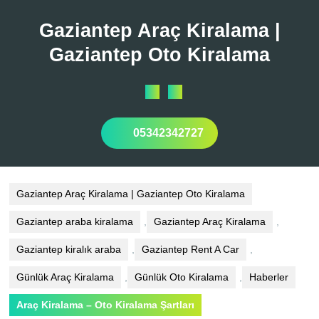
Skip
to
Gaziantep Araç Kiralama |
content
Gaziantep Oto Kiralama
Open
Button
05342342727
Gaziantep Araç Kiralama | Gaziantep Oto Kiralama
Gaziantep araba kiralama
,
Gaziantep Araç Kiralama
,
Gaziantep kiralık araba
,
Gaziantep Rent A Car
,
Günlük Araç Kiralama
,
Günlük Oto Kiralama
,
Haberler
Araç Kiralama – Oto Kiralama Şartları