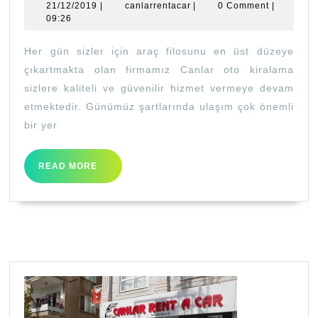
21/12/2019
canlarrentacar
21/12/2019
|
canlarrentacar
|
0 Comment
|
Kirala
09:26
Her gün sizler için araç filosunu en üst düzeye
çıkartmakta olan firmamız Canlar oto kiralama
sizlere kaliteli ve güvenilir hizmet vermeye devam
etmektedir. Günümüz şartlarında ulaşım çok önemli
bir yer
READ
READ MORE
MORE