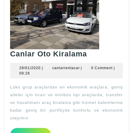
Canlar
Canlar Oto Kiralama
Oto
28/01/2020
canlarrentacar
28/01/2020
|
canlarrentacar
|
0 Comment
|
Kiralama
09:26
Lüks grup araçlardan en ekonomik araçlara, geniş
aileler için ticari ve minibüs tipi araçlarda, transfer
ve havalimanı araç kiralama gibi hizmet kalemlerine
kadar geniş bir portföyde konforlu ve ekonomik
ulaşımın