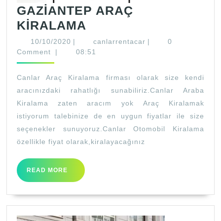
GAZİANTEP ARAÇ
GAZİANTEP
KİRALAMA
ARAÇ
10/10/2020
canlarrentacar
10/10/2020
|
canlarrentacar
|
0
KİRALAMA
Comment
|
08:51
Canlar Araç Kiralama firması olarak size kendi
aracınızdaki rahatlığı sunabiliriz.Canlar Araba
Kiralama zaten aracım yok Araç Kiralamak
istiyorum talebinize de en uygun fiyatlar ile size
seçenekler sunuyoruz.Canlar Otomobil Kiralama
özellikle fiyat olarak,kiralayacağınız
READ
READ MORE
MORE