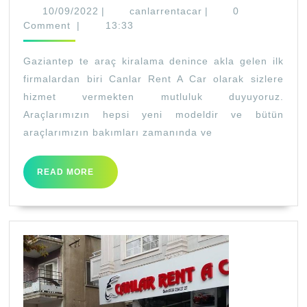
Uyg
10/09/2022
canlarrentacar
10/09/2022
|
canlarrentacar
|
0
Araç
Comment
|
13:33
Kira
Gaziantep te araç kiralama denince akla gelen ilk
firmalardan biri Canlar Rent A Car olarak sizlere
hizmet vermekten mutluluk duyuyoruz.
Araçlarımızın hepsi yeni modeldir ve bütün
araçlarımızın bakımları zamanında ve
READ
READ MORE
MORE