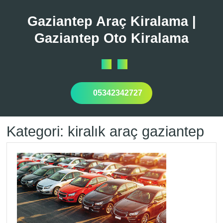
Skip
to
Gaziantep Araç Kiralama |
content
Gaziantep Oto Kiralama
Open
Button
05342342727
Kategori:
kiralık araç gaziantep