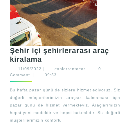
Şehir içi şehirlerarası araç
Şehir
kiralama
içi
11/09/2022
canlarrentacar
11/09/2022
|
canlarrentacar
|
0
şehirlerarası
Comment
|
09:53
araç
Bu hafta pazar günü de sizlere hizmet ediyoruz. Siz
kiralama
değerli müşterilerimizin araçsız kalmaması için
pazar günü de hizmet vermekteyiz. Araçlarımızın
hepsi yeni modeldir ve hepsi bakımlıdır. Siz değerli
müşterilerimizin konforlu