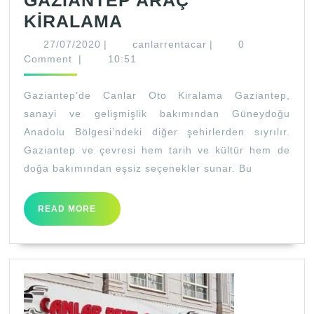
GAZİANTEP ARAÇ
GAZİANTEP
KİRALAMA
ARAÇ
27/07/2020
canlarrentacar
27/07/2020
|
canlarrentacar
|
0
KİRALAMA
Comment
|
10:51
Gaziantep’de Canlar Oto Kiralama Gaziantep,
sanayi ve gelişmişlik bakımından Güneydoğu
Anadolu Bölgesi’ndeki diğer şehirlerden sıyrılır.
Gaziantep ve çevresi hem tarih ve kültür hem de
doğa bakımından eşsiz seçenekler sunar. Bu
READ
READ MORE
MORE