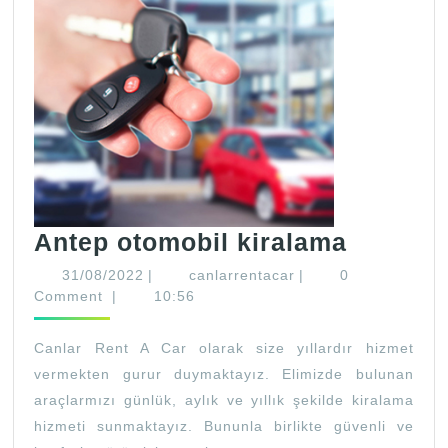
Antep
Antep otomobil kiralama
otomobi
31/08/2022
canlarrentacar
31/08/2022
|
canlarrentacar
|
0
kiralam
Comment
|
10:56
Canlar Rent A Car olarak size yıllardır hizmet
vermekten gurur duymaktayız. Elimizde bulunan
araçlarmızı günlük, aylık ve yıllık şekilde kiralama
hizmeti sunmaktayız. Bununla birlikte güvenli ve