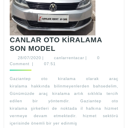
CANLAR OTO KİRALAMA
CANLAR
SON MODEL
OTO
28/07/2020
canlarrentacar
28/07/2020
|
canlarrentacar
|
0
KİRALAMA
Comment
|
07:51
SON
Gaziantep oto kiralama olarak araç
MODEL
kiralama hakkında bilinmeyenlerden bahsedelim,
Günümüzde araç kiralama artık sıklıkla tercih
edilen bir yöntemdir. Gaziantep oto
kiralama şirketleri de noktada il halkına hizmet
vermeye devam etmektedir. hizmet sektörü
içerisinde önemli bir yer edinmiş