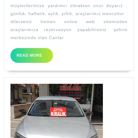
müşterilerimize yardımcı olmaktan onur duyarız .
günlük, haftalık, aylık, yıllık, araçlarımız mevcuttur .
dilerseniz hemen online web sitemizden
araçlarımıza rezervasyon yapabilirsiniz. şehrin
merkezinde olan Canlar
READ
READ MORE
MORE