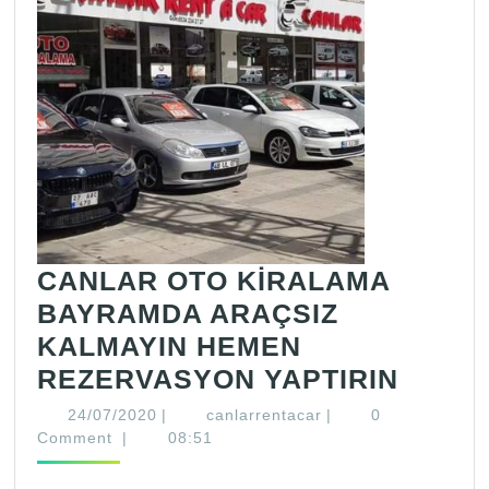
CANLAR OTO KİRALAMA
BAYRAMDA ARAÇSIZ
KALMAYIN HEMEN
CANL
REZERVASYON YAPTIRIN
OTO
24/07/2020
canlarrentacar
24/07/2020
|
canlarrentacar
|
0
KİRA
Comment
|
08:51
BAYR