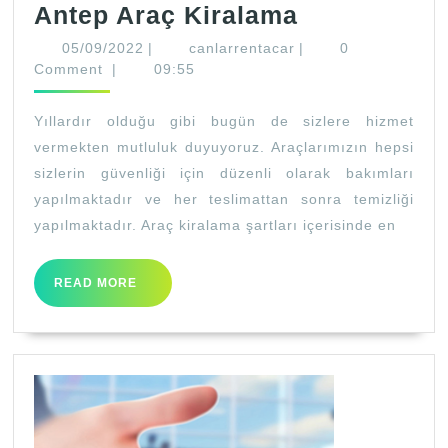
Antep
Antep Araç Kiralama
Araç
05/09/2022
canlarrentacar
05/09/2022
|
canlarrentacar
|
0
Kiralama
Comment
|
09:55
Yıllardır olduğu gibi bugün de sizlere hizmet
vermekten mutluluk duyuyoruz. Araçlarımızın hepsi
sizlerin güvenliği için düzenli olarak bakımları
yapılmaktadır ve her teslimattan sonra temizliği
yapılmaktadır. Araç kiralama şartları içerisinde en
READ
READ MORE
MORE