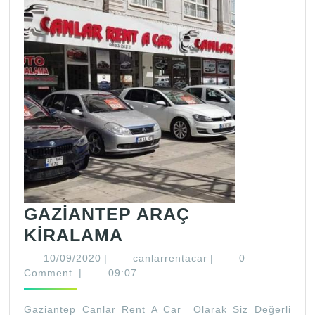
GAZİANTEP ARAÇ
GAZİANTEP
KİRALAMA
ARAÇ
10/09/2020
canlarrentacar
10/09/2020
|
canlarrentacar
|
0
KİRALAMA
Comment
|
09:07
Gaziantep Canlar Rent A Car Olarak Siz Değerli