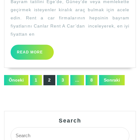
Bayram tatilini Ege’de, Güney’de veya memlekette
ARAÇ
geçirmek isteyenler kiralık araç bulmak için acele
KALM
edin. Rent a car firmalarının hepsinin bayram
HEME
fiyatlarını Canlar Rent A Car’dan inceleyerek, en iyi
REZE
fiyattan en
YAPTI
READ
READ MORE
MORE
Yazı
Önceki
1
2
3
…
8
Sonraki
sayfalaması
Search
Search
for: