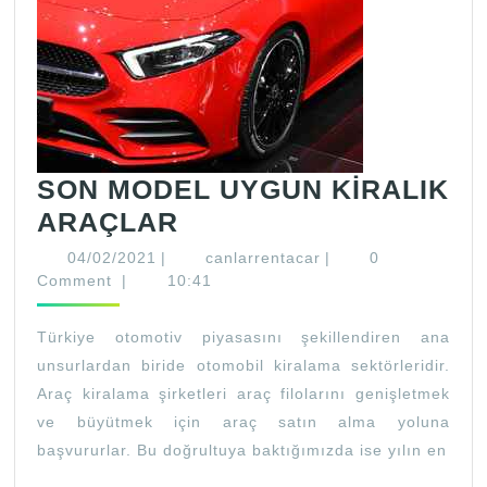
SON MODEL UYGUN KİRALIK
SON
ARAÇLAR
MODEL
04/02/2021
canlarrentacar
04/02/2021
|
canlarrentacar
|
0
UYGUN
Comment
|
10:41
KİRALIK
Türkiye otomotiv piyasasını şekillendiren ana
ARAÇLAR
unsurlardan biride otomobil kiralama sektörleridir.
Araç kiralama şirketleri araç filolarını genişletmek
ve büyütmek için araç satın alma yoluna
başvururlar. Bu doğrultuya baktığımızda ise yılın en