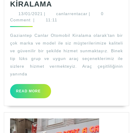
GÜNLÜK
KİRALAMA
SON
13/01/2021
canlarrentacar
13/01/2021
|
canlarrentacar
|
0
MODEL
Comment
|
11:11
ARAÇ
Gaziantep Canlar Otomobil Kiralama olarak’tan bir
KİRALAMA
çok marka ve model ile siz müşterilerimize kaliteli
ve güvenilir bir şekilde hizmet sunmaktayız. Binek
tip lüks grup ve uygun araç seçeneklerimiz ile
sizlere hizmet vermekteyiz. Araç çeşitliliğinin
yanında
READ
READ MORE
MORE