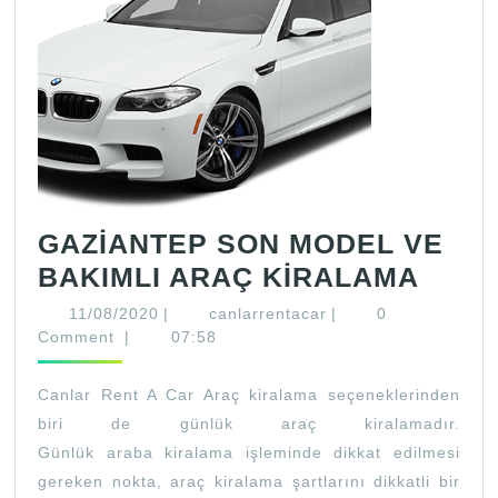
GAZİANTEP SON MODEL VE
GAZİ
BAKIMLI ARAÇ KİRALAMA
SON
11/08/2020
canlarrentacar
11/08/2020
|
canlarrentacar
|
0
MOD
Comment
|
07:58
VE
Canlar Rent A Car Araç kiralama seçeneklerinden
BAKI
biri de günlük araç kiralamadır.
ARA
Günlük araba kiralama işleminde dikkat edilmesi
KİRA
gereken nokta, araç kiralama şartlarını dikkatli bir