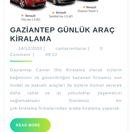
GAZİANTEP GÜNLÜK ARAÇ
GAZİANTEP
KİRALAMA
GÜNLÜK
14/12/2020
canlarrentacar
14/12/2020
|
canlarrentacar
|
0
ARAÇ
Comment
|
09:22
KİRALAMA
Gaziantep Canlar Oto Kiralama olarak sizlerin
beğenisini ve güvenilirliğini kazanan firmamız son
model ve bakımlı araçları ile sizlere hizmet vererek
daha rahat ve iyi yolculuklar yaşamanızı
sağlamaktadır. Günümüz bir
çok kiralama firmalarından araba kiralama yaparak
READ
READ MORE
MORE