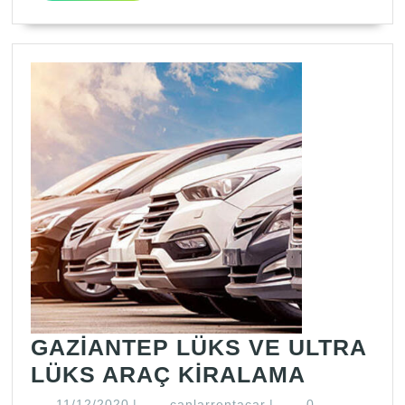
GAZİANTEP LÜKS VE ULTRA
GAZİAN
LÜKS ARAÇ KİRALAMA
LÜKS
11/12/2020
canlarrentacar
11/12/2020
|
canlarrentacar
|
0