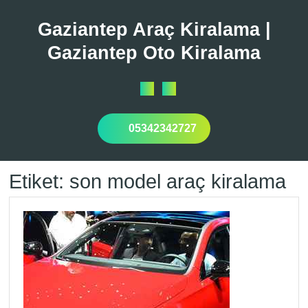
Skip
to
Gaziantep Araç Kiralama |
content
Gaziantep Oto Kiralama
Open
Button
05342342727
Etiket:
son model araç kiralama